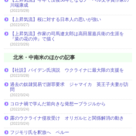
川端康成
(2022/3/28)
【上昇気流】桜に対する日本人の思いが強い
(2022/3/27)
【上昇気流】作家の司馬遼太郎は高田屋嘉兵衛の生涯を
『菜の花の沖』で描く
(2022/3/26)
北米・中南米のほかの記事
【社説】バイデン氏演説 ウクライナに最大限の支援を
(2022/3/28)
過去の奴隷貿易で謝罪要求 ジャマイカ 英王子夫妻が訪
問
(2022/3/24)
コロナ禍で学んだ前向きな発想ーブラジルから
(2022/3/24)
露のウクライナ侵攻受け オリガルヒと関係解消の動き
(2022/3/24)
フジモリ氏を釈放へ ペルー