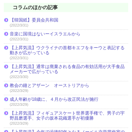
コラムのほかの記事
【韓国紙】委員会共和国
(2022/3/31)
音楽に国境はないーイスラエルから
(2022/3/31)
【上昇気流】ウクライナの首都キエフをキーウと表記する
動きが広がっている
(2022/3/31)
【上昇気流】通常は廃棄される食品の有効活用が大手食品
メーカーで広がっている
(2022/3/30)
教会の鐘とアザーン オーストリアから
(2022/3/29)
成人年齢が18歳に、４月から改正民法が施行
(2022/3/29)
【上昇気流】フィギュアスケート世界選手権で、男子の宇
野昌磨選手、女子の坂本花織選手が初優勝
(2022/3/29)
【上昇気流】今年で没後50年となるノーベル文学賞作家の