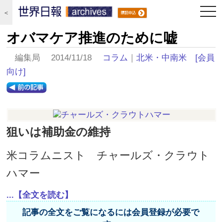
togg
＜
navi
オバマケア推進のために嘘
編集局 2014/11/18
コラム
｜
北米・中南米
[会員
向け]
狙いは補助金の維持
米コラムニスト チャールズ・クラウト
ハマー
...【全文を読む】
記事の全文をご覧になるには会員登録が必要で