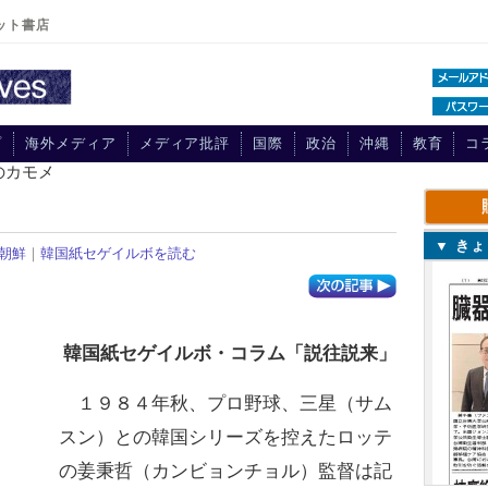
ット書店
プ
海外メディア
メディア批評
国際
政治
沖縄
教育
コ
のカモメ
▼ き
朝鮮
｜
韓国紙セゲイルボを読む
韓国紙セゲイルボ・コラム「説往説来」
１９８４年秋、プロ野球、三星（サム
スン）との韓国シリーズを控えたロッテ
の姜秉哲（カンビョンチョル）監督は記