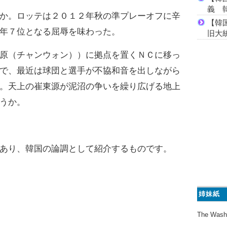
義 
か。ロッテは２０１２年秋の準プレーオフに辛
【韓
年７位となる屈辱を味わった。
旧大
原（チャンウォン））に拠点を置くＮＣに移っ
で、最近は球団と選手が不協和音を出しながら
。天上の崔東源が泥沼の争いを繰り広げる地上
うか。
あり、韓国の論調として紹介するものです。
姉妹紙
The Wash