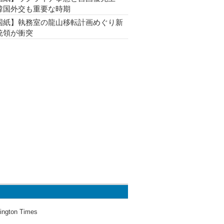
韓国外交も重要な時期
国紙】執務室の龍山移転計画めぐり新
統領が衝突
ington Times