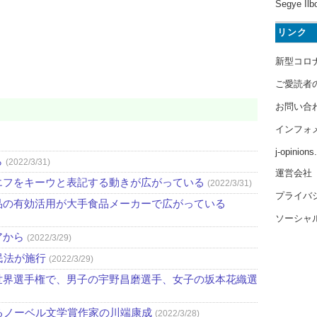
Segye Ilb
リンク
新型コロ
ご愛読者
お問い合
インフォ
j-opinion
ら
(2022/3/31)
運営会社
エフをキーウと表記する動きが広がっている
(2022/3/31)
プライバ
品の有効活用が大手食品メーカーで広がっている
ソーシャ
アから
(2022/3/29)
民法が施行
(2022/3/29)
世界選手権で、男子の宇野昌磨選手、女子の坂本花織選
るノーベル文学賞作家の川端康成
(2022/3/28)