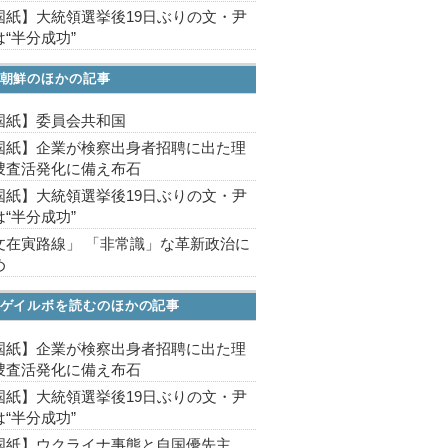
国紙】大統領選挙後19日ぶりの文・尹
“半分成功”
朝鮮のほかの記事
国紙】委員会共和国
国紙】企業が検察出身者招聘に出た理
捜査活発化に備え布石
国紙】大統領選挙後19日ぶりの文・尹
“半分成功”
文在寅路線」 「非常識」な革新政治に
め
ゲイルボを読むのほかの記事
国紙】企業が検察出身者招聘に出た理
捜査活発化に備え布石
国紙】大統領選挙後19日ぶりの文・尹
“半分成功”
国紙】ウクライナ事態と自国優先主