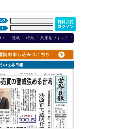
ラム
連載
特集
共産党ウォッチ
ょうの世界日報