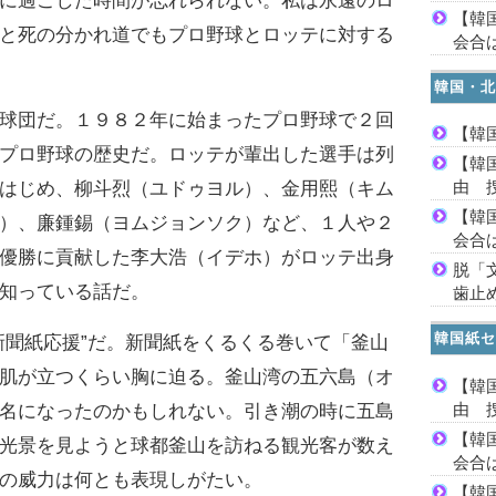
に過ごした時間が忘れられない。私は永遠のロ
【韓
と死の分かれ道でもプロ野球とロッテに対する
会合は
韓国・北
球団だ。１９８２年に始まったプロ野球で２回
【韓
プロ野球の歴史だ。ロッテが輩出した選手は列
【韓
由 
はじめ、柳斗烈（ユドゥヨル）、金用熙（キム
【韓
）、廉鍾錫（ヨムジョンソク）など、１人や２
会合は
優勝に貢献した李大浩（イデホ）がロッテ出身
脱「
知っている話だ。
歯止
韓国紙セ
聞紙応援”だ。新聞紙をくるくる巻いて「釜山
肌が立つくらい胸に迫る。釜山湾の五六島（オ
【韓
由 
名になったのかもしれない。引き潮の時に五島
【韓
光景を見ようと球都釜山を訪ねる観光客が数え
会合は
の威力は何とも表現しがたい。
【韓