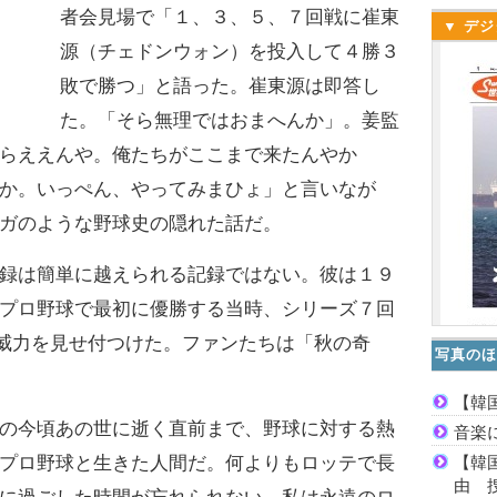
者会見場で「１、３、５、７回戦に崔東
▼ デジ
源（チェドンウォン）を投入して４勝３
敗で勝つ」と語った。崔東源は即答し
た。「そら無理ではおまへんか」。姜監
らええんや。俺たちがここまで来たんやか
か。いっぺん、やってみまひょ」と言いなが
ガのような野球史の隠れた話だ。
録は簡単に越えられる記録ではない。彼は１９
プロ野球で最初に優勝する当時、シリーズ７回
の威力を見せ付つけた。ファンたちは「秋の奇
写真のほ
【韓
の今頃あの世に逝く直前まで、野球に対する熱
音楽
【韓
プロ野球と生きた人間だ。何よりもロッテで長
由 