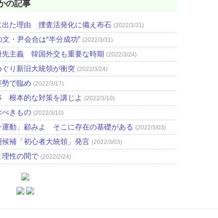
かの記事
に出た理由 捜査活発化に備え布石
(2022/3/31)
文・尹会合は“半分成功”
(2022/3/31)
優先主義 韓国外交も重要な時期
(2022/3/24)
めぐり新旧大統領が衝突
(2022/3/24)
姿勢で臨め
(2022/3/17)
事 根本的な対策を講じよ
(2022/3/10)
ぶべきもの
(2022/3/10)
一運動」顧みよ そこに存在の基礎がある
(2022/3/03)
明候補「初心者大統領」発言
(2022/3/03)
と理性の間で
(2022/2/24)