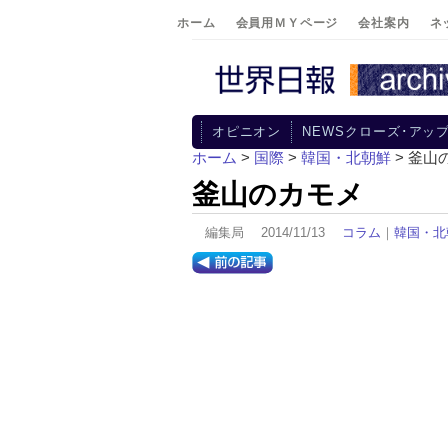
ホーム
会員用ＭＹページ
会社案内
ネ
オピニオン
NEWSクローズ･アッ
ホーム
>
国際
>
韓国・北朝鮮
> 釜山
釜山のカモメ
編集局 2014/11/13
コラム
｜
韓国・北