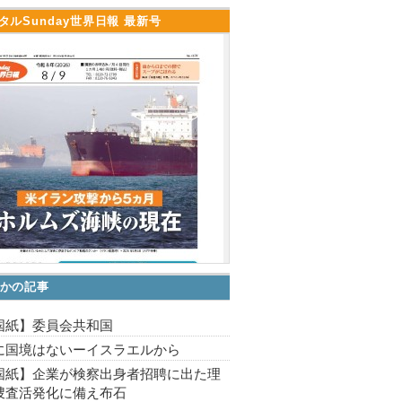
タルSunday世界日報 最新号
かの記事
国紙】委員会共和国
に国境はないーイスラエルから
国紙】企業が検察出身者招聘に出た理
捜査活発化に備え布石