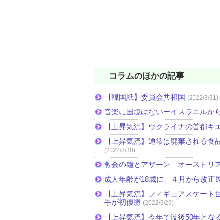
コラムのほかの記事
【韓国紙】委員会共和国
(2022/3/31)
音楽に国境はないーイスラエルか
【上昇気流】ウクライナの首都キ
【上昇気流】通常は廃棄される食
(2022/3/30)
教会の鐘とアザーン オーストリ
成人年齢が18歳に、４月から改正
【上昇気流】フィギュアスケート
手が初優勝
(2022/3/29)
【上昇気流】今年で没後50年とな