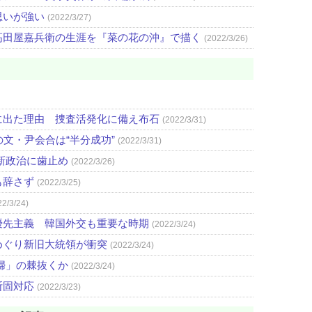
思いが強い
(2022/3/27)
高田屋嘉兵衛の生涯を『菜の花の沖』で描く
(2022/3/26)
に出た理由 捜査活発化に備え布石
(2022/3/31)
文・尹会合は“半分成功”
(2022/3/31)
新政治に歯止め
(2022/3/26)
も辞さず
(2022/3/25)
22/3/24)
優先主義 韓国外交も重要な時期
(2022/3/24)
めぐり新旧大統領が衝突
(2022/3/24)
婦」の棘抜くか
(2022/3/24)
断固対応
(2022/3/23)