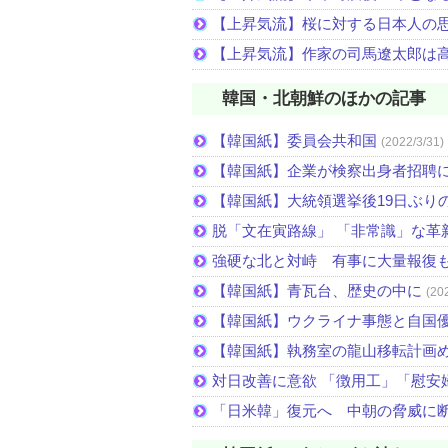
【上昇気流】桜に対する日本人の
【上昇気流】作家の司馬遼太郎は
韓国・北朝鮮のほかの記事
【韓国紙】委員会共和国
(2022/3/31)
【韓国紙】企業が検察出身者招聘
【韓国紙】大統領選挙後19日ぶりの
脱「文在寅路線」 「非常識」な革
強硬な北と対峙 有事に大量報復
【韓国紙】青瓦台、歴史の中に
(20
【韓国紙】ウクライナ事態と自国
【韓国紙】執務室の龍山移転計画
対日改善に意欲 「徴用工」「慰安
「日米韓」復元へ 中朝の脅威に