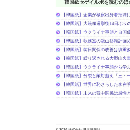
韓国紙セゲイルボを読むのほ
【韓国紙】企業が検察出身者招聘
【韓国紙】大統領選挙後19日ぶりの
【韓国紙】ウクライナ事態と自国
【韓国紙】執務室の龍山移転計画
【韓国紙】韓日関係の改善は慎重
【韓国紙】繰り返される大型山火
【韓国紙】ウクライナ事態から学
【韓国紙】分裂と敵対越え「三・
【韓国紙】世界に恥さらした李在
【韓国紙】未来の韓中関係は感性
© 2026 株式会社 世界日報社