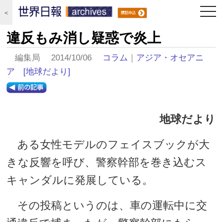
togg
＜
navi
違反もみ消し疑惑で炎上
編集局 2014/10/06
コラム
｜
アジア・オセアニ
ア
[地球だより]
地球だより
ある女性モデルのフェイスブックが大
きな反響を呼び、警察幹部を巻き込むス
キャンダルに発展している。
その投稿というのは、車の運転中に交