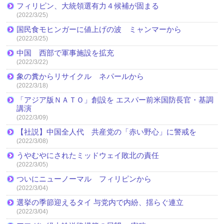
フィリピン、大統領選有力４候補が固まる
(2022/3/25)
国民食モヒンガーに値上げの波 ミャンマーから
(2022/3/25)
中国 西部で軍事施設を拡充
(2022/3/22)
象の糞からリサイクル ネパールから
(2022/3/18)
「アジア版ＮＡＴＯ」創設を エスパー前米国防長官・基調
講演
(2022/3/09)
【社説】中国全人代 共産党の「赤い野心」に警戒を
(2022/3/08)
うやむやにされたミッドウェイ敗北の責任
(2022/3/05)
ついにニューノーマル フィリピンから
(2022/3/04)
選挙の季節迎えるタイ 与党内で内紛、揺らぐ連立
(2022/3/04)