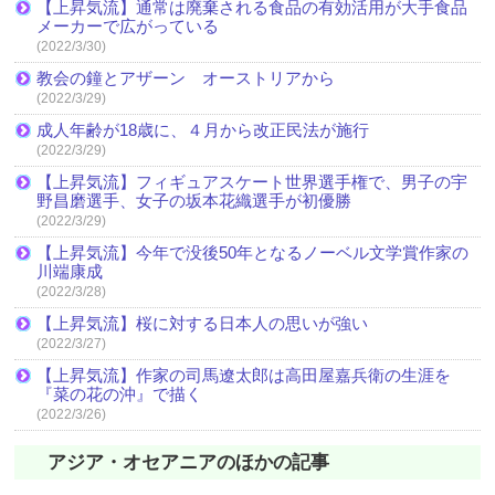
【上昇気流】通常は廃棄される食品の有効活用が大手食品
メーカーで広がっている
(2022/3/30)
教会の鐘とアザーン オーストリアから
(2022/3/29)
成人年齢が18歳に、４月から改正民法が施行
(2022/3/29)
【上昇気流】フィギュアスケート世界選手権で、男子の宇
野昌磨選手、女子の坂本花織選手が初優勝
(2022/3/29)
【上昇気流】今年で没後50年となるノーベル文学賞作家の
川端康成
(2022/3/28)
【上昇気流】桜に対する日本人の思いが強い
(2022/3/27)
【上昇気流】作家の司馬遼太郎は高田屋嘉兵衛の生涯を
『菜の花の沖』で描く
(2022/3/26)
アジア・オセアニアのほかの記事