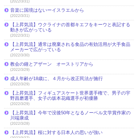
(2022/3/31)
音楽に国境はないーイスラエルから
(2022/3/31)
【上昇気流】ウクライナの首都キエフをキーウと表記する
動きが広がっている
(2022/3/31)
【上昇気流】通常は廃棄される食品の有効活用が大手食品
メーカーで広がっている
(2022/3/30)
教会の鐘とアザーン オーストリアから
(2022/3/29)
成人年齢が18歳に、４月から改正民法が施行
(2022/3/29)
【上昇気流】フィギュアスケート世界選手権で、男子の宇
野昌磨選手、女子の坂本花織選手が初優勝
(2022/3/29)
【上昇気流】今年で没後50年となるノーベル文学賞作家の
川端康成
(2022/3/28)
【上昇気流】桜に対する日本人の思いが強い
(2022/3/27)