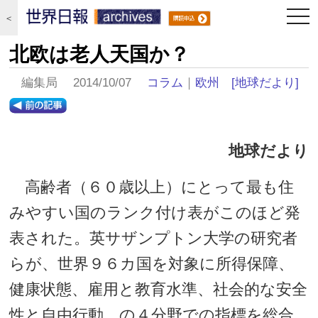
togg
＜
navi
北欧は老人天国か？
編集局 2014/10/07
コラム
｜
欧州
[地球だより]
地球だより
高齢者（６０歳以上）にとって最も住
みやすい国のランク付け表がこのほど発
表された。英サザンプトン大学の研究者
らが、世界９６カ国を対象に所得保障、
健康状態、雇用と教育水準、社会的な安全
性と自由行動、の４分野での指標を総合