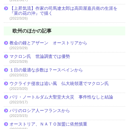
【上昇気流】作家の司馬遼太郎は高田屋嘉兵衛の生涯を
『菜の花の沖』で描く
(2022/3/26)
欧州のほかの記事
教会の鐘とアザーン オーストリアから
(2022/3/29)
マクロン氏 世論調査では優勢
(2022/3/29)
１日の最適な歩数は？ースペインから
(2022/3/22)
ウクライナ侵攻は追い風 仏大統領選でマクロン氏
(2022/3/20)
パリ・ノートルダム大聖堂大火災 事件性なしと結論
(2022/3/17)
パリのロシア人ーフランスから
(2022/3/15)
オーストリア、ＮＡＴＯ加盟に依然慎重