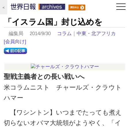
togg
＜
navi
「イスラム国」封じ込めを
編集局 2014/9/30
コラム
｜
中東・北アフリカ
[会員向け]
聖戦主義者との長い戦いへ
米コラムニスト チャールズ・クラウト
ハマー
【ワシントン】いつまでたっても煮え
切らないオバマ大統領がようやく、「イ