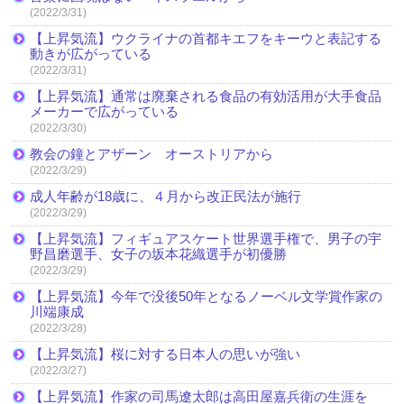
(2022/3/31)
【上昇気流】ウクライナの首都キエフをキーウと表記する
動きが広がっている
(2022/3/31)
【上昇気流】通常は廃棄される食品の有効活用が大手食品
メーカーで広がっている
(2022/3/30)
教会の鐘とアザーン オーストリアから
(2022/3/29)
成人年齢が18歳に、４月から改正民法が施行
(2022/3/29)
【上昇気流】フィギュアスケート世界選手権で、男子の宇
野昌磨選手、女子の坂本花織選手が初優勝
(2022/3/29)
【上昇気流】今年で没後50年となるノーベル文学賞作家の
川端康成
(2022/3/28)
【上昇気流】桜に対する日本人の思いが強い
(2022/3/27)
【上昇気流】作家の司馬遼太郎は高田屋嘉兵衛の生涯を