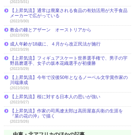
(2022/3/31)
【上昇気流】通常は廃棄される食品の有効活用が大手食品
メーカーで広がっている
(2022/3/30)
教会の鐘とアザーン オーストリアから
(2022/3/29)
成人年齢が18歳に、４月から改正民法が施行
(2022/3/29)
【上昇気流】フィギュアスケート世界選手権で、男子の宇
野昌磨選手、女子の坂本花織選手が初優勝
(2022/3/29)
【上昇気流】今年で没後50年となるノーベル文学賞作家の
川端康成
(2022/3/28)
【上昇気流】桜に対する日本人の思いが強い
(2022/3/27)
【上昇気流】作家の司馬遼太郎は高田屋嘉兵衛の生涯を
『菜の花の沖』で描く
(2022/3/26)
中東・北アフリカのほかの記事