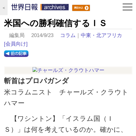
togg
＜
navi
米国への勝利確信するＩＳ
編集局 2014/9/23
コラム
｜
中東・北アフリカ
[会員向け]
斬首はプロパガンダ
米コラムニスト チャールズ・クラウト
ハマー
【ワシントン】「イスラム国（Ｉ
Ｓ）」は何を考えているのか。確かに、