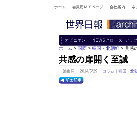
ホーム
会員用ＭＹページ
会社案内
ネ
オピニオン
NEWSクローズ･アッ
ホーム
>
国際
>
韓国・北朝鮮
> 共感
共感の扉開く至誠
編集局 2014/5/29
コラム
｜
韓国・北