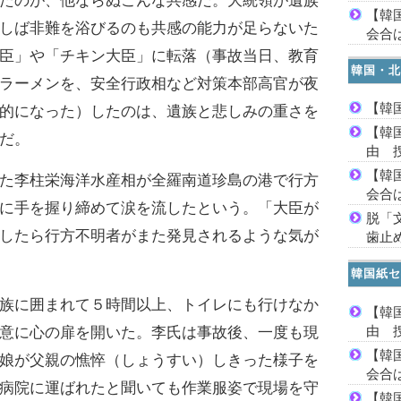
たのが、他ならぬこんな共感だ。大統領が遺族
【韓
しば非難を浴びるのも共感の能力が足らないた
会合は
臣」や「チキン大臣」に転落（事故当日、教育
韓国・北
ラーメンを、安全行政相など対策本部高官が夜
【韓
的になった）したのは、遺族と悲しみの重さを
【韓
だ。
由 
【韓
た李柱栄海洋水産相が全羅南道珍島の港で行方
会合は
に手を握り締めて涙を流したという。「大臣が
脱「
したら行方不明者がまた発見されるような気が
歯止
韓国紙セ
族に囲まれて５時間以上、トイレにも行けなか
【韓
由 
意に心の扉を開いた。李氏は事故後、一度も現
【韓
娘が父親の憔悴（しょうすい）しきった様子を
会合は
病院に運ばれたと聞いても作業服姿で現場を守
【韓