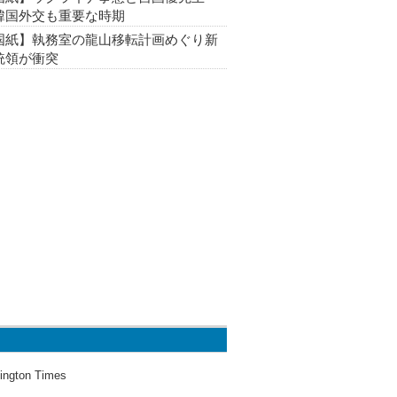
韓国外交も重要な時期
国紙】執務室の龍山移転計画めぐり新
統領が衝突
ington Times