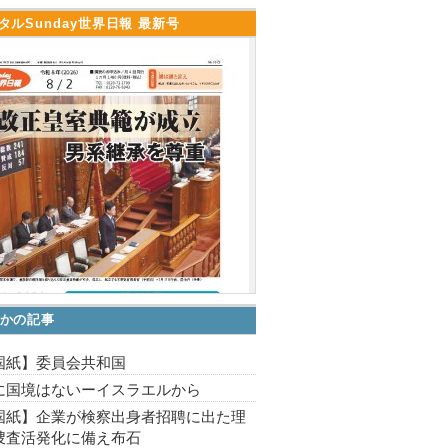
タルSunday世界日報 最新号
かの記事
国紙】委員会共和国
に国境はないーイスラエルから
国紙】企業が検察出身者招聘に出た理
捜査活発化に備え布石