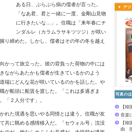
ある日、ぶらぶら病の儒者が言った。
▼ デジ
「なあ君、君と一緒に一度、金剛山見物
に行きたいな…」。住職は「来年春にチ
ンダルレ（カラムラサキツツジ）が咲い
握り締めた。しかし、儒者はその年の冬を越え
向かって旅立った。彼の背負った荷物の中には
きながらあたかも儒者が生きているかのよう
道端にどんな花が咲いているのかを話した。や
職が船頭に船賃を渡した。「これは多過ぎま
写真のほ
。「２人分です」。
【韓
かれた境遇を思いやる同情とは違う。住職が友
音楽
【韓
て共に眺める感情移入だ。「セウォル号」沈没
由 