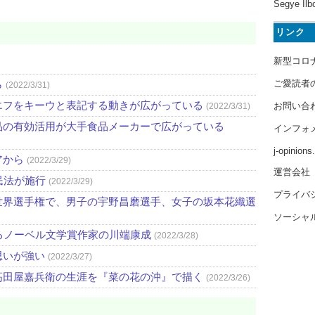
Segye Ilb
リンク
新型コロ
ら
ご愛読者
(2022/3/31)
エフをキーウと表記する動きが広がっている
お問い合
(2022/3/31)
品の有効活用が大手食品メーカーで広がっている
インフォ
j-opinion
アから
(2022/3/29)
運営会社
民法が施行
(2022/3/29)
プライバ
世界選手権で、男子の宇野昌磨選手、女子の坂本花織選
ソーシャ
るノーベル文学賞作家の川端康成
(2022/3/28)
思いが強い
(2022/3/27)
高田屋嘉兵衛の生涯を『菜の花の沖』で描く
(2022/3/26)