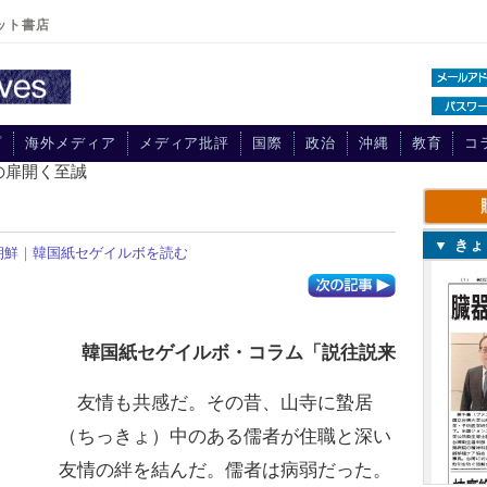
ット書店
プ
海外メディア
メディア批評
国際
政治
沖縄
教育
コ
の扉開く至誠
▼ き
朝鮮
｜
韓国紙セゲイルボを読む
韓国紙セゲイルボ・コラム「説往説来
友情も共感だ。その昔、山寺に蟄居
（ちっきょ）中のある儒者が住職と深い
友情の絆を結んだ。儒者は病弱だった。