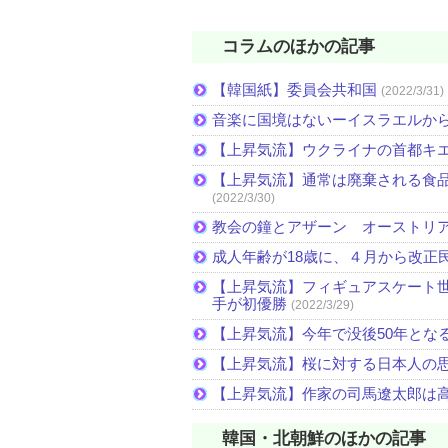
コラムのほかの記事
【韓国紙】委員会共和国
(2022/3/31)
音楽に国境はないーイスラエルか
【上昇気流】ウクライナの首都キ
【上昇気流】通常は廃棄される食
(2022/3/30)
教会の鐘とアザーン オーストリ
成人年齢が18歳に、４月から改正
【上昇気流】フィギュアスケート
手が初優勝
(2022/3/29)
【上昇気流】今年で没後50年とな
【上昇気流】桜に対する日本人の
【上昇気流】作家の司馬遼太郎は
韓国・北朝鮮のほかの記事