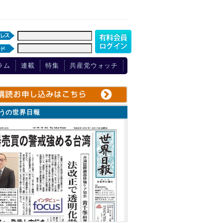
ラム
連載
特集
共産党ウォッチ
ょうの世界日報