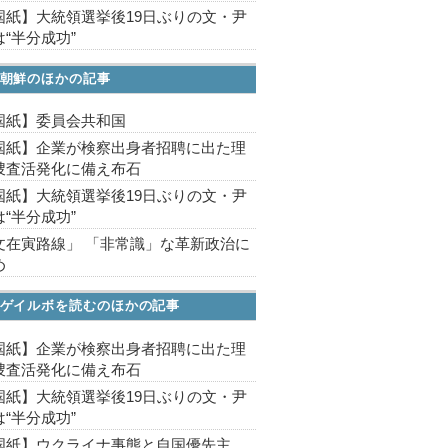
国紙】大統領選挙後19日ぶりの文・尹
“半分成功”
朝鮮のほかの記事
国紙】委員会共和国
国紙】企業が検察出身者招聘に出た理
捜査活発化に備え布石
国紙】大統領選挙後19日ぶりの文・尹
“半分成功”
文在寅路線」 「非常識」な革新政治に
め
ゲイルボを読むのほかの記事
国紙】企業が検察出身者招聘に出た理
捜査活発化に備え布石
国紙】大統領選挙後19日ぶりの文・尹
“半分成功”
国紙】ウクライナ事態と自国優先主