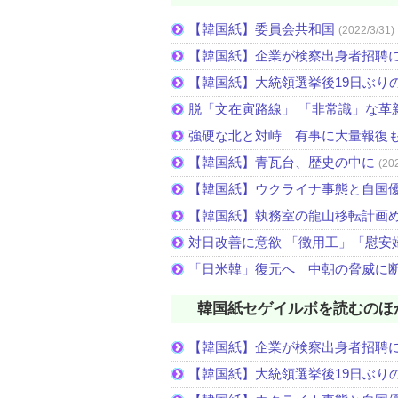
【韓国紙】委員会共和国
(2022/3/31)
【韓国紙】企業が検察出身者招聘
【韓国紙】大統領選挙後19日ぶりの
脱「文在寅路線」 「非常識」な革
強硬な北と対峙 有事に大量報復
【韓国紙】青瓦台、歴史の中に
(20
【韓国紙】ウクライナ事態と自国
【韓国紙】執務室の龍山移転計画
対日改善に意欲 「徴用工」「慰安
「日米韓」復元へ 中朝の脅威に
韓国紙セゲイルボを読むのほ
【韓国紙】企業が検察出身者招聘
【韓国紙】大統領選挙後19日ぶりの