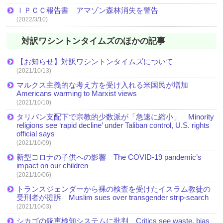
ＩＰＣＣ報告書 アマゾン森林消失を警告
(2022/3/10)
対訳ワシントンタイムズのほかの記事
【お知らせ】対訳ワシントンタイムズについて
(2021/10/13)
マルクス主義的な考え方を受け入れる米国民が増加
Americans warming to Marxist views
(2021/10/10)
タリバン支配下で宗教的少数派が「急速に縮小」 Minority
religions see ‘rapid decline’ under Taliban control, U.S. rights
official says
(2021/10/09)
新型コロナの子供への影響 The COVID-19 pandemic’s
impact on our children
(2021/10/06)
トランスジェンダーから裸の検査を受けたイスラム教徒の
受刑者が提訴 Muslim sues over transgender strip-search
(2021/10/03)
シカゴの銃声検知システムに批判 Critics see waste, bias