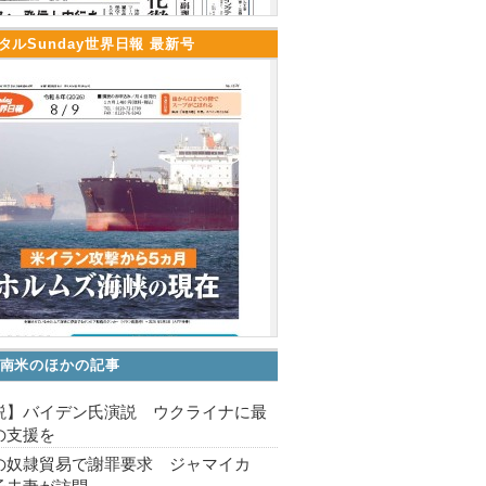
タルSunday世界日報 最新号
南米のほかの記事
説】バイデン氏演説 ウクライナに最
の支援を
の奴隷貿易で謝罪要求 ジャマイカ