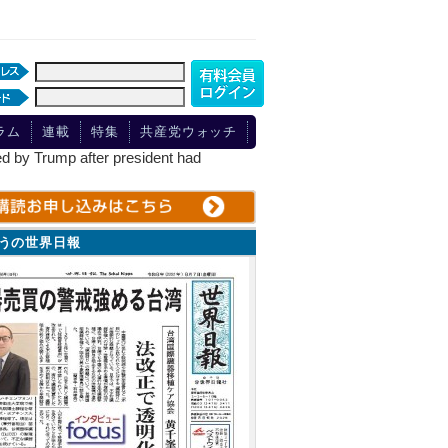
ラム
連載
特集
共産党ウォッチ
p after president had
ょうの世界日報