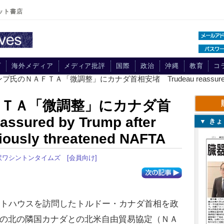
ット書店
プ
海外メディア
メディア批評
国際
政治
沖縄
教育
コ
プ氏のＮＡＦＴＡ「微調整」にカナダ首相安堵 Trudeau reassured by Trum
ＴＡ「微調整」にカナダ首
sured by Trump after
▼ き
viously threatened NAFTA
訳ワシントンタイムズ
[会員向け]
トハウスを訪問したトルドー・カナダ首相を政
の北の隣国カナダとの北米自由貿易協定（ＮＡ