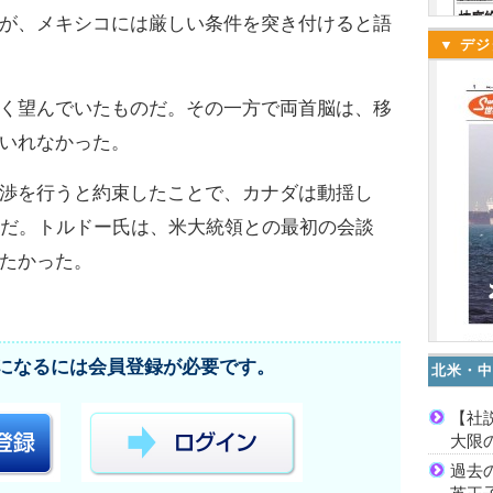
が、メキシコには厳しい条件を突き付けると語
▼ デジ
く望んでいたものだ。その一方で両首脳は、移
いれなかった。
渉を行うと約束したことで、カナダは動揺し
らだ。トルドー氏は、米大統領との最初の会談
たかった。
になるには会員登録が必要です。
北米・中
【社
大限
過去