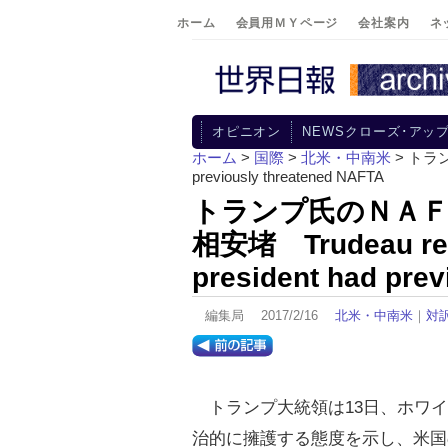
ホーム
会員用ＭＹページ
会社案内
ネ
オピニオン
NEWSクローズ･アッ
ホーム
>
国際
>
北米・中南米
> トラン
previously threatened NAFTA
トランプ氏のＮＡＦ
相安堵 Trudeau reas
president had pre
編集局 2017/2/16
北米・中南米
｜
対
トランプ大統領は13日、ホワイ
治的に擁護する態度を示し、米国