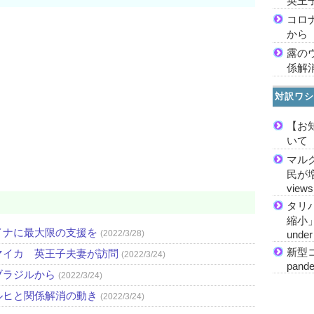
英王
コロ
から
露の
係解
対訳ワシ
【お
いて
マル
民が増加
views
タリ
縮小」 M
イナに最大限の支援を
(2022/3/28)
under 
新型コ
マイカ 英王子夫妻が訪問
(2022/3/24)
pande
ブラジルから
(2022/3/24)
ルヒと関係解消の動き
(2022/3/24)