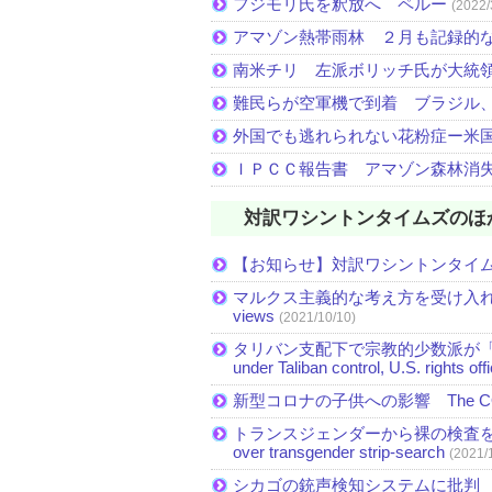
フジモリ氏を釈放へ ペルー
(2022/
アマゾン熱帯雨林 ２月も記録的
南米チリ 左派ボリッチ氏が大統
難民らが空軍機で到着 ブラジル
外国でも逃れられない花粉症ー米
ＩＰＣＣ報告書 アマゾン森林消
対訳ワシントンタイムズのほ
【お知らせ】対訳ワシントンタイ
マルクス主義的な考え方を受け入れる米国民が
views
(2021/10/10)
タリバン支配下で宗教的少数派が「急速に縮小」 Mi
under Taliban control, U.S. rights off
新型コロナの子供への影響 The COVID-19 
トランスジェンダーから裸の検査を受
over transgender strip-search
(2021/
シカゴの銃声検知システムに批判 Critics see 