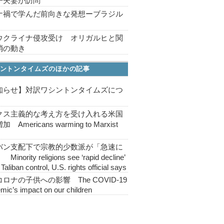
子夫妻が訪問
ナ禍で学んだ前向きな発想ーブラジル
ウクライナ侵攻受け オリガルヒと関
消の動き
ントンタイムズのほかの記事
知らせ】対訳ワシントンタイムズにつ
クス主義的な考え方を受け入れる米国
 Americans warming to Marxist
バン支配下で宗教的少数派が「急速に
inority religions see ‘rapid decline’
Taliban control, U.S. rights official says
ロナの子供への影響 The COVID-19
mic’s impact on our children