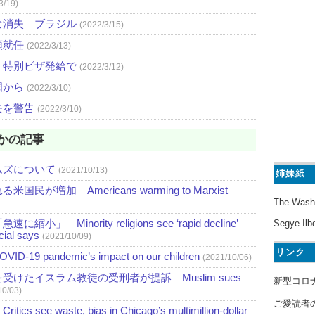
3/19)
な消失 ブラジル
(2022/3/15)
領就任
(2022/3/13)
、特別ビザ発給で
(2022/3/12)
国から
(2022/3/10)
失を警告
(2022/3/10)
かの記事
ムズについて
(2021/10/13)
姉妹紙
増加 Americans warming to Marxist
The Wash
nority religions see ‘rapid decline’
Segye Ilb
icial says
(2021/10/09)
リンク
pandemic’s impact on our children
(2021/10/06)
けたイスラム教徒の受刑者が提訴 Muslim sues
新型コロ
10/03)
ご愛読者
waste, bias in Chicago’s multimillion-dollar