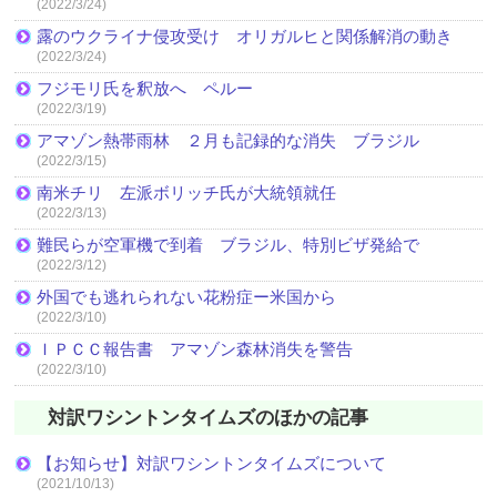
(2022/3/24)
露のウクライナ侵攻受け オリガルヒと関係解消の動き
(2022/3/24)
フジモリ氏を釈放へ ペルー
(2022/3/19)
アマゾン熱帯雨林 ２月も記録的な消失 ブラジル
(2022/3/15)
南米チリ 左派ボリッチ氏が大統領就任
(2022/3/13)
難民らが空軍機で到着 ブラジル、特別ビザ発給で
(2022/3/12)
外国でも逃れられない花粉症ー米国から
(2022/3/10)
ＩＰＣＣ報告書 アマゾン森林消失を警告
(2022/3/10)
対訳ワシントンタイムズのほかの記事
【お知らせ】対訳ワシントンタイムズについて
(2021/10/13)