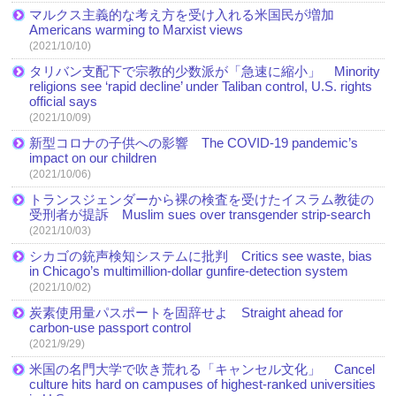
マルクス主義的な考え方を受け入れる米国民が増加
Americans warming to Marxist views
(2021/10/10)
タリバン支配下で宗教的少数派が「急速に縮小」 Minority
religions see ‘rapid decline’ under Taliban control, U.S. rights
official says
(2021/10/09)
新型コロナの子供への影響 The COVID-19 pandemic’s
impact on our children
(2021/10/06)
トランスジェンダーから裸の検査を受けたイスラム教徒の
受刑者が提訴 Muslim sues over transgender strip-search
(2021/10/03)
シカゴの銃声検知システムに批判 Critics see waste, bias
in Chicago’s multimillion-dollar gunfire-detection system
(2021/10/02)
炭素使用量パスポートを固辞せよ Straight ahead for
carbon-use passport control
(2021/9/29)
米国の名門大学で吹き荒れる「キャンセル文化」 Cancel
culture hits hard on campuses of highest-ranked universities