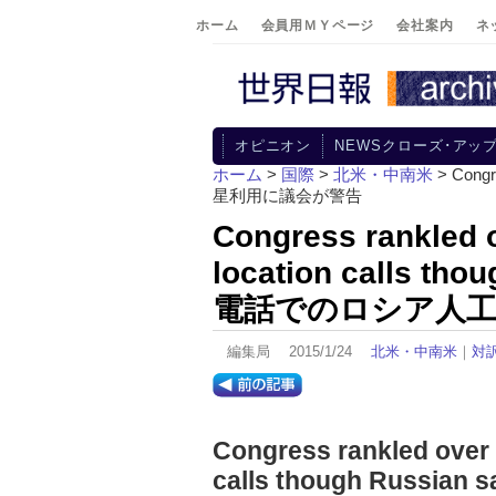
ホーム
会員用ＭＹページ
会社案内
ネ
オピニオン
NEWSクローズ･アッ
ホーム
>
国際
>
北米・中南米
> Congr
星利用に議会が警告
Congress rankled o
location calls th
電話でのロシア人工
編集局 2015/1/24
北米・中南米
｜
対
Congress rankled over 
calls though Russian sa