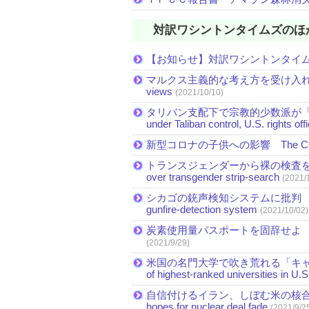
対訳ワシントンタイムズのほ
【お知らせ】対訳ワシントンタイ
マルクス主義的な考え方を受け入れる米国民が
views
(2021/10/10)
タリバン支配下で宗教的少数派が「急速に縮小」 Mi
under Taliban control, U.S. rights off
新型コロナの子供への影響 The COVID-19 
トランスジェンダーから裸の検査を受
over transgender strip-search
(2021/
シカゴの銃声検知システムに批判 Critics see 
gunfire-detection system
(2021/10/02)
炭素使用量パスポートを固辞せよ Straight a
(2021/9/29)
米国の名門大学で吹き荒れる「キャンセル文化」 
of highest-ranked universities in U.S
自信付けるイラン、しぼむ米の核合意への期待 E
hopes for nuclear deal fade
(2021/9/2