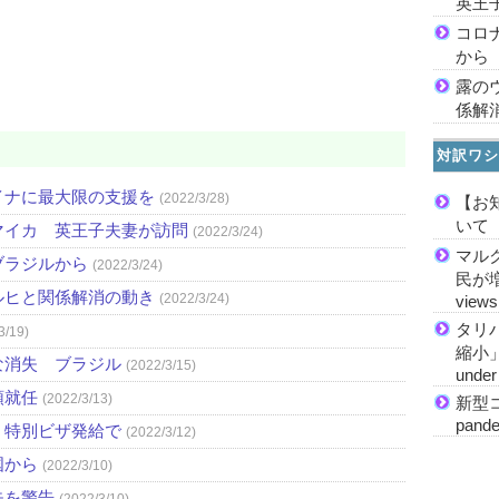
英王
コロ
から
露の
係解
対訳ワシ
イナに最大限の支援を
(2022/3/28)
【お
いて
マイカ 英王子夫妻が訪問
(2022/3/24)
マル
ブラジルから
(2022/3/24)
民が増加
ルヒと関係解消の動き
(2022/3/24)
views
タリ
3/19)
縮小」 M
な消失 ブラジル
(2022/3/15)
under 
領就任
(2022/3/13)
新型コ
pande
、特別ビザ発給で
(2022/3/12)
国から
(2022/3/10)
失を警告
(2022/3/10)