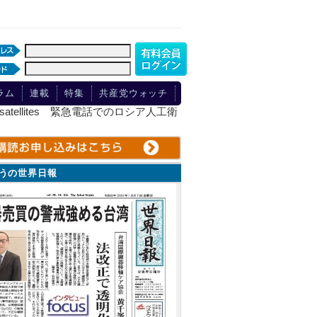
ラム
連載
特集
共産党ウォッチ
h Russian satellites 緊急電話でのロシア人工衛
ょうの世界日報