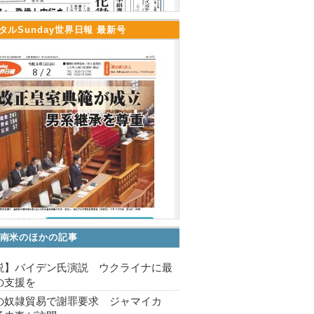
タルSunday世界日報 最新号
南米のほかの記事
説】バイデン氏演説 ウクライナに最
の支援を
の奴隷貿易で謝罪要求 ジャマイカ