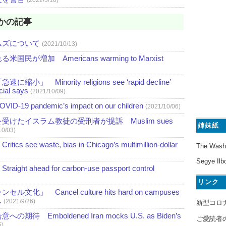
かの記事
ムズについて
(2021/10/13)
増加 Americans warming to Marxist
nority religions see ‘rapid decline’
icial says
(2021/10/09)
pandemic’s impact on our children
(2021/10/06)
けたイスラム教徒の受刑者が提訴 Muslim sues
姉妹紙
10/03)
waste, bias in Chicago’s multimillion-dollar
The Wash
Segye Ilb
head for carbon-use passport control
リンク
Cancel culture hits hard on campuses
.
(2021/9/26)
新型コロ
mboldened Iran mocks U.S. as Biden’s
ご愛読者
5)