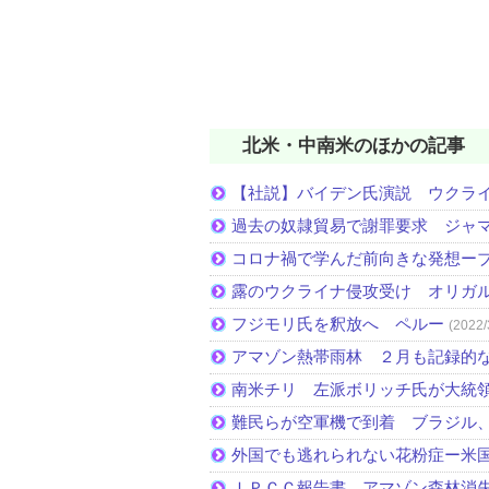
北米・中南米のほかの記事
【社説】バイデン氏演説 ウクラ
過去の奴隷貿易で謝罪要求 ジャ
コロナ禍で学んだ前向きな発想ー
露のウクライナ侵攻受け オリガ
フジモリ氏を釈放へ ペルー
(2022/
アマゾン熱帯雨林 ２月も記録的
南米チリ 左派ボリッチ氏が大統
難民らが空軍機で到着 ブラジル
外国でも逃れられない花粉症ー米
ＩＰＣＣ報告書 アマゾン森林消