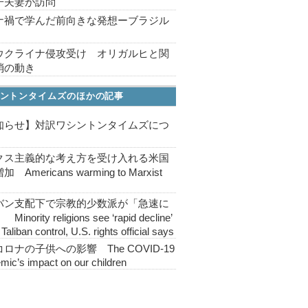
子夫妻が訪問
ナ禍で学んだ前向きな発想ーブラジル
ウクライナ侵攻受け オリガルヒと関
消の動き
ントンタイムズのほかの記事
知らせ】対訳ワシントンタイムズにつ
クス主義的な考え方を受け入れる米国
 Americans warming to Marxist
バン支配下で宗教的少数派が「急速に
inority religions see ‘rapid decline’
Taliban control, U.S. rights official says
ロナの子供への影響 The COVID-19
mic’s impact on our children