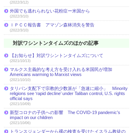
(2022/3/12)
外国でも逃れられない花粉症ー米国から
(2022/3/10)
ＩＰＣＣ報告書 アマゾン森林消失を警告
(2022/3/10)
対訳ワシントンタイムズのほかの記事
【お知らせ】対訳ワシントンタイムズについて
(2021/10/13)
マルクス主義的な考え方を受け入れる米国民が増加
Americans warming to Marxist views
(2021/10/10)
タリバン支配下で宗教的少数派が「急速に縮小」 Minority
religions see ‘rapid decline’ under Taliban control, U.S. rights
official says
(2021/10/09)
新型コロナの子供への影響 The COVID-19 pandemic’s
impact on our children
(2021/10/06)
トランスジェンダーから裸の検査を受けたイスラム教徒の