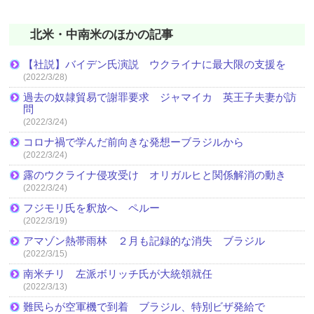
北米・中南米のほかの記事
【社説】バイデン氏演説 ウクライナに最大限の支援を
(2022/3/28)
過去の奴隷貿易で謝罪要求 ジャマイカ 英王子夫妻が訪
問
(2022/3/24)
コロナ禍で学んだ前向きな発想ーブラジルから
(2022/3/24)
露のウクライナ侵攻受け オリガルヒと関係解消の動き
(2022/3/24)
フジモリ氏を釈放へ ペルー
(2022/3/19)
アマゾン熱帯雨林 ２月も記録的な消失 ブラジル
(2022/3/15)
南米チリ 左派ボリッチ氏が大統領就任
(2022/3/13)
難民らが空軍機で到着 ブラジル、特別ビザ発給で