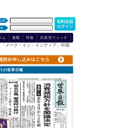
ラム
連載
特集
共産党ウォッチ
to rival China 「メーク・イン・インディア」中国
ょうの世界日報