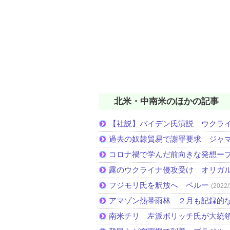
北米・中南米のほかの記事
【社説】バイデン氏演説 ウクラ
過去の奴隷貿易で謝罪要求 ジャ
コロナ禍で学んだ前向きな発想ー
露のウクライナ侵攻受け オリガ
フジモリ氏を釈放へ ペルー
(2022/
アマゾン熱帯雨林 ２月も記録的
南米チリ 左派ボリッチ氏が大統