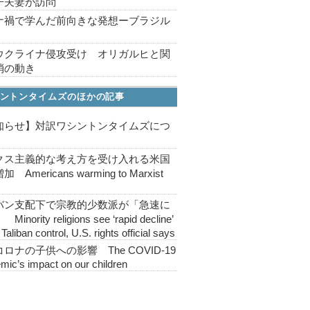
子夫妻が訪問
ナ禍で学んだ前向きな発想ーブラジル
ウクライナ侵攻受け オリガルヒと関
消の動き
ントンタイムズのほかの記事
知らせ】対訳ワシントンタイムズにつ
クス主義的な考え方を受け入れる米国
 Americans warming to Marxist
バン支配下で宗教的少数派が「急速に
inority religions see ‘rapid decline’
Taliban control, U.S. rights official says
ロナの子供への影響 The COVID-19
mic’s impact on our children