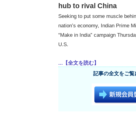
hub to rival China
Seeking to put some muscle behind
nation’s economy, Indian Prime Mi
“Make in India” campaign Thursday 
U.S.
...【全文を読む】
記事の全文をご覧