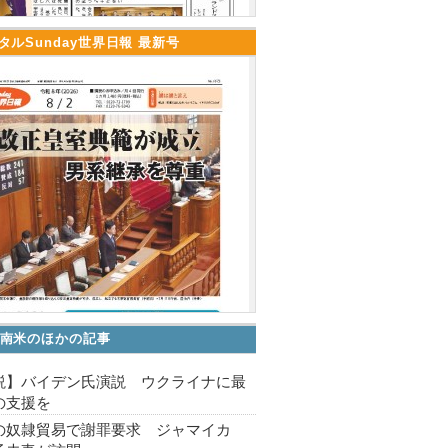
タルSunday世界日報 最新号
南米のほかの記事
説】バイデン氏演説 ウクライナに最
の支援を
の奴隷貿易で謝罪要求 ジャマイカ