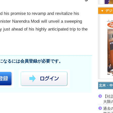
▼ デジ
 his promise to revamp and revitalize his
nister Narendra Modi will unveil a sweeping
just ahead of his highly anticipated trip to the
になるには会員登録が必要です。
北米・中
【社
大限
過去