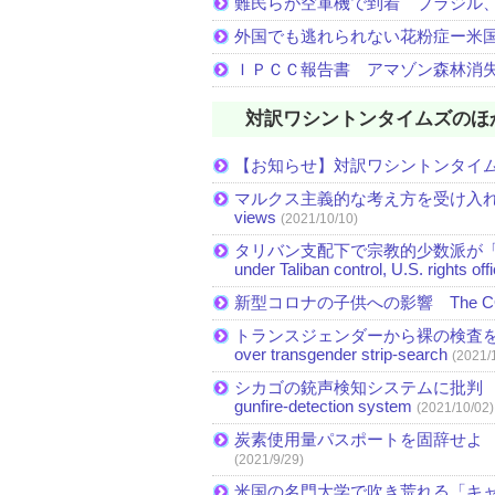
難民らが空軍機で到着 ブラジル
外国でも逃れられない花粉症ー米
ＩＰＣＣ報告書 アマゾン森林消
対訳ワシントンタイムズのほ
【お知らせ】対訳ワシントンタイ
マルクス主義的な考え方を受け入れる米国民が
views
(2021/10/10)
タリバン支配下で宗教的少数派が「急速に縮小」 Mi
under Taliban control, U.S. rights off
新型コロナの子供への影響 The COVID-19 
トランスジェンダーから裸の検査を受
over transgender strip-search
(2021/
シカゴの銃声検知システムに批判 Critics see 
gunfire-detection system
(2021/10/02)
炭素使用量パスポートを固辞せよ Straight a
(2021/9/29)
米国の名門大学で吹き荒れる「キャンセル文化」 