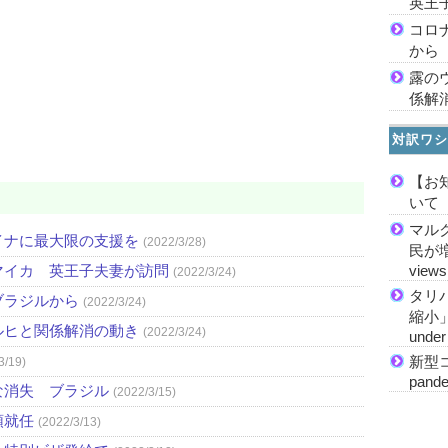
英王
コロ
から
露の
係解
対訳ワシ
【お
いて
マル
イナに最大限の支援を
(2022/3/28)
民が増加
マイカ 英王子夫妻が訪問
views
(2022/3/24)
タリ
ブラジルから
(2022/3/24)
縮小」 M
ルヒと関係解消の動き
(2022/3/24)
under 
新型コ
3/19)
pande
な消失 ブラジル
(2022/3/15)
領就任
(2022/3/13)