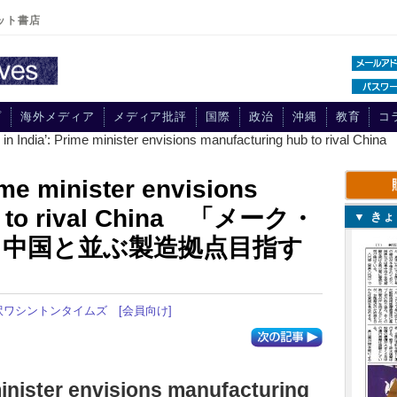
ット書店
プ
海外メディア
メディア批評
国際
政治
沖縄
教育
コ
 in India’: Prime minister envisions manufacturing hub 
ime minister envisions
ub to rival China 「メーク・
▼ き
」中国と並ぶ製造拠点目指す
訳ワシントンタイムズ
[会員向け]
minister envisions manufacturing