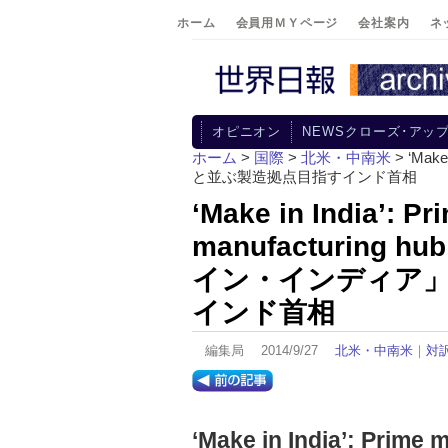
ホーム
会員用ＭＹページ
会社案内
ネ
オピニオン
NEWSクローズ･アッ
ホーム
>
国際
>
北米・中南米
> ‘Make
と並ぶ製造拠点目指すインド首相
‘Make in India’: Pr
manufacturing h
イン・インディア
インド首相
編集局 2014/9/27
北米・中南米
｜
対
‘Make in India’: Prime 