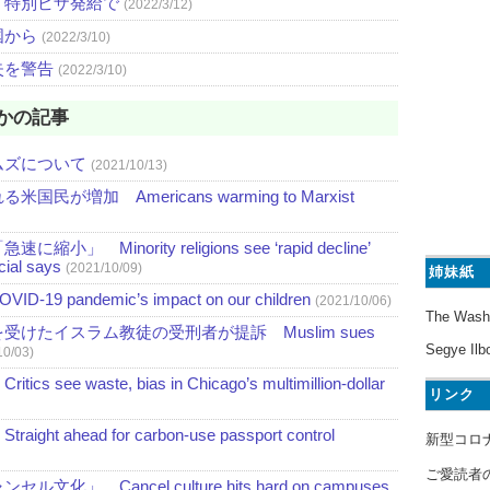
、特別ビザ発給で
(2022/3/12)
国から
(2022/3/10)
失を警告
(2022/3/10)
かの記事
ムズについて
(2021/10/13)
増加 Americans warming to Marxist
nority religions see ‘rapid decline’
icial says
(2021/10/09)
姉妹紙
pandemic’s impact on our children
(2021/10/06)
The Wash
けたイスラム教徒の受刑者が提訴 Muslim sues
Segye Ilb
10/03)
waste, bias in Chicago’s multimillion-dollar
リンク
head for carbon-use passport control
新型コロ
ご愛読者
Cancel culture hits hard on campuses