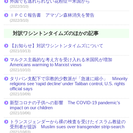
外国でも逃れられない花粉症ー米国から
(2022/3/10)
ＩＰＣＣ報告書 アマゾン森林消失を警告
(2022/3/10)
対訳ワシントンタイムズのほかの記事
【お知らせ】対訳ワシントンタイムズについて
(2021/10/13)
マルクス主義的な考え方を受け入れる米国民が増加
Americans warming to Marxist views
(2021/10/10)
タリバン支配下で宗教的少数派が「急速に縮小」 Minority
religions see ‘rapid decline’ under Taliban control, U.S. rights
official says
(2021/10/09)
新型コロナの子供への影響 The COVID-19 pandemic’s
impact on our children
(2021/10/06)
トランスジェンダーから裸の検査を受けたイスラム教徒の
受刑者が提訴 Muslim sues over transgender strip-search
(2021/10/03)