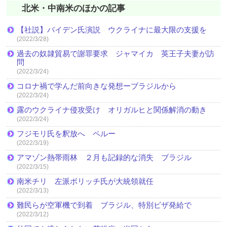
北米・中南米のほかの記事
【社説】バイデン氏演説 ウクライナに最大限の支援を
(2022/3/28)
過去の奴隷貿易で謝罪要求 ジャマイカ 英王子夫妻が訪
問
(2022/3/24)
コロナ禍で学んだ前向きな発想ーブラジルから
(2022/3/24)
露のウクライナ侵攻受け オリガルヒと関係解消の動き
(2022/3/24)
フジモリ氏を釈放へ ペルー
(2022/3/19)
アマゾン熱帯雨林 ２月も記録的な消失 ブラジル
(2022/3/15)
南米チリ 左派ボリッチ氏が大統領就任
(2022/3/13)
難民らが空軍機で到着 ブラジル、特別ビザ発給で
(2022/3/12)