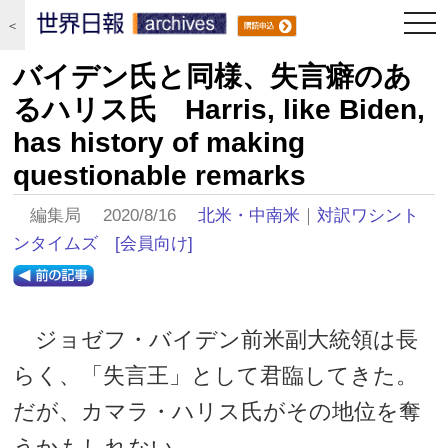
togg
＜
navi
バイデン氏と同様、失言癖のあ
るハリス氏 Harris, like Biden,
has history of making
questionable remarks
編集局 2020/8/16
北米・中南米
｜
対訳ワシント
ンタイムズ
[会員向け]
ジョゼフ・バイデン前米副大統領は長
らく、「失言王」として君臨してきた。
だが、カマラ・ハリス氏がその地位を奪
うかもしれない。