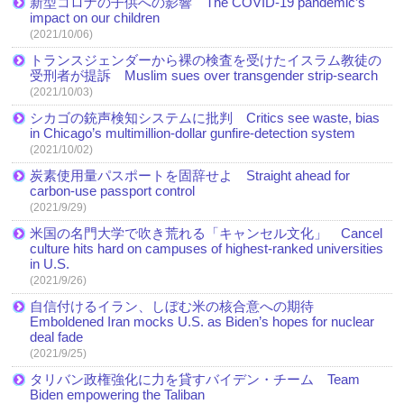
新型コロナの子供への影響 The COVID-19 pandemic’s
impact on our children
(2021/10/06)
トランスジェンダーから裸の検査を受けたイスラム教徒の
受刑者が提訴 Muslim sues over transgender strip-search
(2021/10/03)
シカゴの銃声検知システムに批判 Critics see waste, bias
in Chicago’s multimillion-dollar gunfire-detection system
(2021/10/02)
炭素使用量パスポートを固辞せよ Straight ahead for
carbon-use passport control
(2021/9/29)
米国の名門大学で吹き荒れる「キャンセル文化」 Cancel
culture hits hard on campuses of highest-ranked universities
in U.S.
(2021/9/26)
自信付けるイラン、しぼむ米の核合意への期待
Emboldened Iran mocks U.S. as Biden’s hopes for nuclear
deal fade
(2021/9/25)
タリバン政権強化に力を貸すバイデン・チーム Team
Biden empowering the Taliban