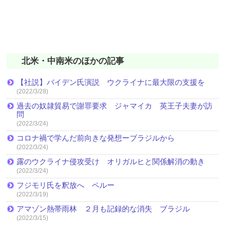
北米・中南米のほかの記事
【社説】バイデン氏演説 ウクライナに最大限の支援を
(2022/3/28)
過去の奴隷貿易で謝罪要求 ジャマイカ 英王子夫妻が訪
問
(2022/3/24)
コロナ禍で学んだ前向きな発想ーブラジルから
(2022/3/24)
露のウクライナ侵攻受け オリガルヒと関係解消の動き
(2022/3/24)
フジモリ氏を釈放へ ペルー
(2022/3/19)
アマゾン熱帯雨林 ２月も記録的な消失 ブラジル
(2022/3/15)