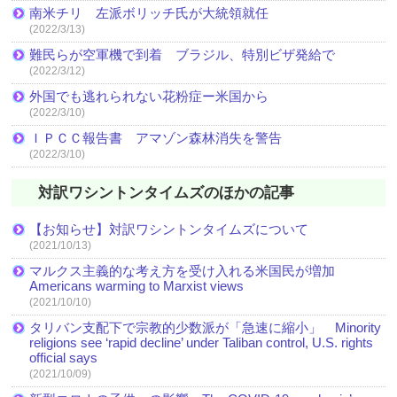
南米チリ 左派ボリッチ氏が大統領就任
(2022/3/13)
難民らが空軍機で到着 ブラジル、特別ビザ発給で
(2022/3/12)
外国でも逃れられない花粉症ー米国から
(2022/3/10)
ＩＰＣＣ報告書 アマゾン森林消失を警告
(2022/3/10)
対訳ワシントンタイムズのほかの記事
【お知らせ】対訳ワシントンタイムズについて
(2021/10/13)
マルクス主義的な考え方を受け入れる米国民が増加
Americans warming to Marxist views
(2021/10/10)
タリバン支配下で宗教的少数派が「急速に縮小」 Minority
religions see ‘rapid decline’ under Taliban control, U.S. rights
official says
(2021/10/09)