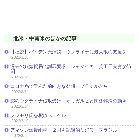
北米・中南米のほかの記事
【社説】バイデン氏演説 ウクライナに最大限の支援を
(2022/3/28)
過去の奴隷貿易で謝罪要求 ジャマイカ 英王子夫妻が訪
問
(2022/3/24)
コロナ禍で学んだ前向きな発想ーブラジルから
(2022/3/24)
露のウクライナ侵攻受け オリガルヒと関係解消の動き
(2022/3/24)
フジモリ氏を釈放へ ペルー
(2022/3/19)
アマゾン熱帯雨林 ２月も記録的な消失 ブラジル
(2022/3/15)