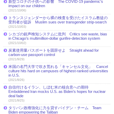
新型コロナの子供への影響 The COVID-19 pandemic’s
impact on our children
(2021/10/06)
トランスジェンダーから裸の検査を受けたイスラム教徒の
受刑者が提訴 Muslim sues over transgender strip-search
(2021/10/03)
シカゴの銃声検知システムに批判 Critics see waste, bias
in Chicago’s multimillion-dollar gunfire-detection system
(2021/10/02)
炭素使用量パスポートを固辞せよ Straight ahead for
carbon-use passport control
(2021/9/29)
米国の名門大学で吹き荒れる「キャンセル文化」 Cancel
culture hits hard on campuses of highest-ranked universities
in U.S.
(2021/9/26)
自信付けるイラン、しぼむ米の核合意への期待
Emboldened Iran mocks U.S. as Biden’s hopes for nuclear
deal fade
(2021/9/25)
タリバン政権強化に力を貸すバイデン・チーム Team
Biden empowering the Taliban