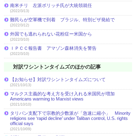
南米チリ 左派ボリッチ氏が大統領就任
(2022/3/13)
難民らが空軍機で到着 ブラジル、特別ビザ発給で
(2022/3/12)
外国でも逃れられない花粉症ー米国から
(2022/3/10)
ＩＰＣＣ報告書 アマゾン森林消失を警告
(2022/3/10)
対訳ワシントンタイムズのほかの記事
【お知らせ】対訳ワシントンタイムズについて
(2021/10/13)
マルクス主義的な考え方を受け入れる米国民が増加
Americans warming to Marxist views
(2021/10/10)
タリバン支配下で宗教的少数派が「急速に縮小」 Minority
religions see ‘rapid decline’ under Taliban control, U.S. rights
official says
(2021/10/09)