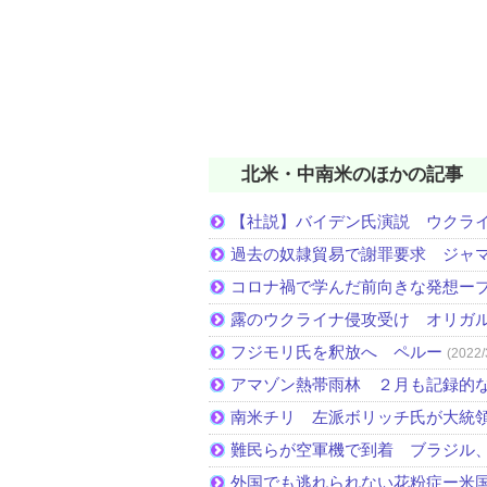
北米・中南米のほかの記事
【社説】バイデン氏演説 ウクラ
過去の奴隷貿易で謝罪要求 ジャ
コロナ禍で学んだ前向きな発想ー
露のウクライナ侵攻受け オリガ
フジモリ氏を釈放へ ペルー
(2022/
アマゾン熱帯雨林 ２月も記録的
南米チリ 左派ボリッチ氏が大統
難民らが空軍機で到着 ブラジル
外国でも逃れられない花粉症ー米