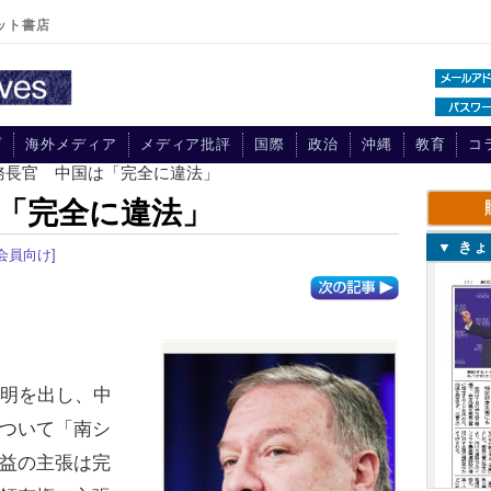
ット書店
プ
海外メディア
メディア批評
国際
政治
沖縄
教育
コ
国務長官 中国は「完全に違法」
「完全に違法」
▼ き
[会員向け]
明を出し、中
ついて「南シ
益の主張は完