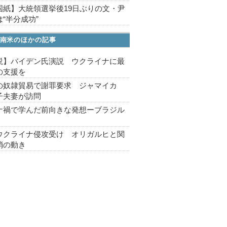
国紙】大統領選挙後19日ぶりの文・尹
“半分成功”
南米のほかの記事
説】バイデン氏演説 ウクライナに最
の支援を
の奴隷貿易で謝罪要求 ジャマイカ
子夫妻が訪問
ナ禍で学んだ前向きな発想ーブラジル
ウクライナ侵攻受け オリガルヒと関
消の動き