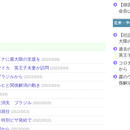
【韓
会合は
北米・中
【社
大限
過去
英王
イナに最大限の支援を
(2022/3/28)
コロ
マイカ 英王子夫妻が訪問
(2022/3/24)
から
ブラジルから
露の
(2022/3/24)
係解
ルヒと関係解消の動き
(2022/3/24)
3/19)
な消失 ブラジル
(2022/3/15)
領就任
(2022/3/13)
、特別ビザ発給で
(2022/3/12)
国から
(2022/3/10)