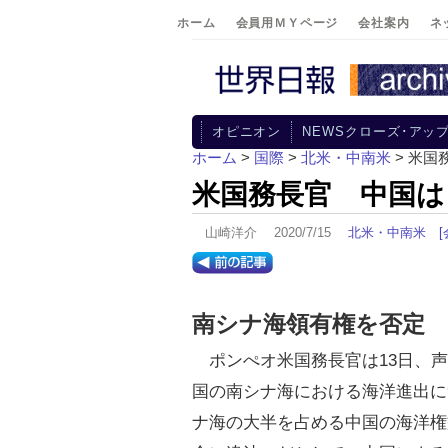
ホーム
会員用ＭＹページ
会社案内
ネ
オピニオン
NEWSクローズ･アッ
ホーム
>
国際
>
北米・中南米
> 米
米国務長官 中国は
山崎洋介 2020/7/15
北米・中南米
南シナ海領有権を否定
ポンぺオ米国務長官は13日、声
国の南シナ海における海洋進出に
ナ海の大半を占める中国の海洋権