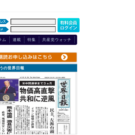
ラム
連載
特集
共産党ウォッチ
ょうの世界日報