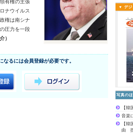
領有権の主張
▼ デジ
ロナウイルス
政権は南シナ
の圧力を一段
介）
になるには会員登録が必要です。
写真のほ
【韓
音楽
【韓
由 