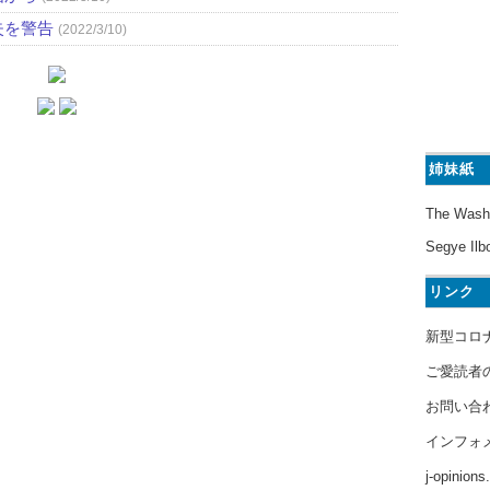
失を警告
(2022/3/10)
姉妹紙
The Wash
Segye Ilb
リンク
新型コロ
ご愛読者
お問い合
インフォ
j-opinion