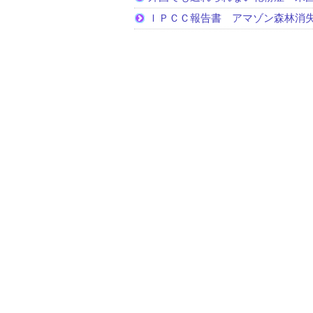
ＩＰＣＣ報告書 アマゾン森林消