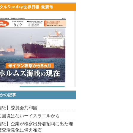
タルSunday世界日報 最新号
かの記事
国紙】委員会共和国
に国境はないーイスラエルから
国紙】企業が検察出身者招聘に出た理
捜査活発化に備え布石