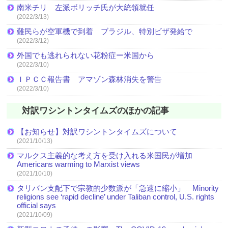
南米チリ 左派ボリッチ氏が大統領就任
(2022/3/13)
難民らが空軍機で到着 ブラジル、特別ビザ発給で
(2022/3/12)
外国でも逃れられない花粉症ー米国から
(2022/3/10)
ＩＰＣＣ報告書 アマゾン森林消失を警告
(2022/3/10)
対訳ワシントンタイムズのほかの記事
【お知らせ】対訳ワシントンタイムズについて
(2021/10/13)
マルクス主義的な考え方を受け入れる米国民が増加
Americans warming to Marxist views
(2021/10/10)
タリバン支配下で宗教的少数派が「急速に縮小」 Minority
religions see ‘rapid decline’ under Taliban control, U.S. rights
official says
(2021/10/09)