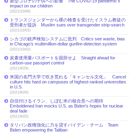
新型コロナの子供への影響 The COVID-19 pandemic’s
impact on our children
(2021/10/06)
トランスジェンダーから裸の検査を受けたイスラム教徒の
受刑者が提訴 Muslim sues over transgender strip-search
(2021/10/03)
シカゴの銃声検知システムに批判 Critics see waste, bias
in Chicago’s multimillion-dollar gunfire-detection system
(2021/10/02)
炭素使用量パスポートを固辞せよ Straight ahead for
carbon-use passport control
(2021/9/29)
米国の名門大学で吹き荒れる「キャンセル文化」 Cancel
culture hits hard on campuses of highest-ranked universities
in U.S.
(2021/9/26)
自信付けるイラン、しぼむ米の核合意への期待
Emboldened Iran mocks U.S. as Biden’s hopes for nuclear
deal fade
(2021/9/25)
タリバン政権強化に力を貸すバイデン・チーム Team
Biden empowering the Taliban