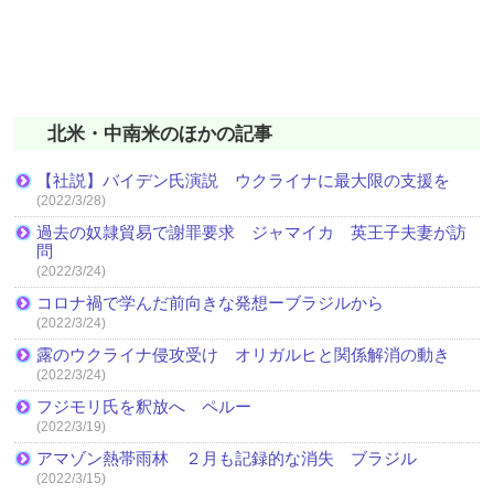
北米・中南米のほかの記事
【社説】バイデン氏演説 ウクライナに最大限の支援を
(2022/3/28)
過去の奴隷貿易で謝罪要求 ジャマイカ 英王子夫妻が訪
問
(2022/3/24)
コロナ禍で学んだ前向きな発想ーブラジルから
(2022/3/24)
露のウクライナ侵攻受け オリガルヒと関係解消の動き
(2022/3/24)
フジモリ氏を釈放へ ペルー
(2022/3/19)
アマゾン熱帯雨林 ２月も記録的な消失 ブラジル
(2022/3/15)