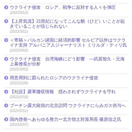
ウクライナ侵攻 ロシア、戦争に反対する人々を弾圧
(2022/3/12)
【上昇気流】21世紀になってこんな酷（ひど）いことが起
きていることが信じられない
(2022/3/11)
＜寄稿＞バルカン諸国に経済的影響 セルビア以外はウクラ
イナ支持 アルバニア人ジャーナリスト ミリルダ・ティリ氏
(2022/3/02)
ウクライナ侵攻 台湾海峡にどう影響 ―武居智久・元海
上幕僚長が分析
(2022/3/02)
用意周到に図られたロシアのウクライナ侵攻
(2022/2/26)
【社説】露軍撤収情報 惑わされずウクライナを守れ
(2022/2/18)
プーチン露大統領の北京訪問 ウクライナにらみガス供与へ
(2022/2/11)
国内啓発へあらゆる努力ー北方領土対策局長 篠原信之氏
(2022/2/07)