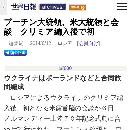
togg
＜
navi
プーチン大統領、米大統領と会
談 クリミア編入後で初
編集局 2014/6/12
ロシア
[会員向け]
ウクライナはポーランドなどと合同旅
団編成
ロシアによるウクライナのクリミア編
入後、初となる米露首脳の会談が６日、
ノルマンディー上陸７０年記念式典に合
わせて行われた。プーチン大統領と、ウ