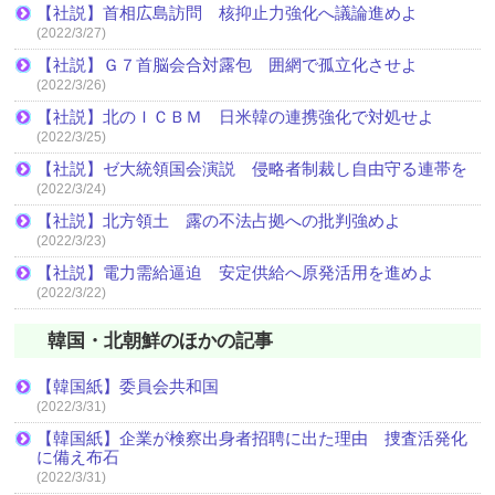
【社説】首相広島訪問 核抑止力強化へ議論進めよ
(2022/3/27)
【社説】Ｇ７首脳会合対露包 囲網で孤立化させよ
(2022/3/26)
【社説】北のＩＣＢＭ 日米韓の連携強化で対処せよ
(2022/3/25)
【社説】ゼ大統領国会演説 侵略者制裁し自由守る連帯を
(2022/3/24)
【社説】北方領土 露の不法占拠への批判強めよ
(2022/3/23)
【社説】電力需給逼迫 安定供給へ原発活用を進めよ
(2022/3/22)
韓国・北朝鮮のほかの記事
【韓国紙】委員会共和国
(2022/3/31)
【韓国紙】企業が検察出身者招聘に出た理由 捜査活発化
に備え布石
(2022/3/31)