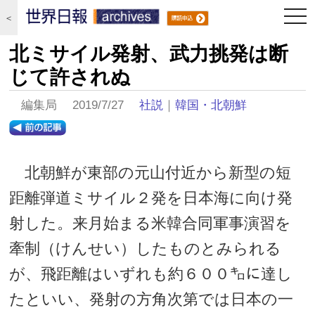
togg
＜
navi
北ミサイル発射、武力挑発は断
じて許されぬ
編集局 2019/7/27
社説
｜
韓国・北朝鮮
北朝鮮が東部の元山付近から新型の短
距離弾道ミサイル２発を日本海に向け発
射した。来月始まる米韓合同軍事演習を
牽制（けんせい）したものとみられる
が、飛距離はいずれも約６００㌔に達し
たといい、発射の方角次第では日本の一