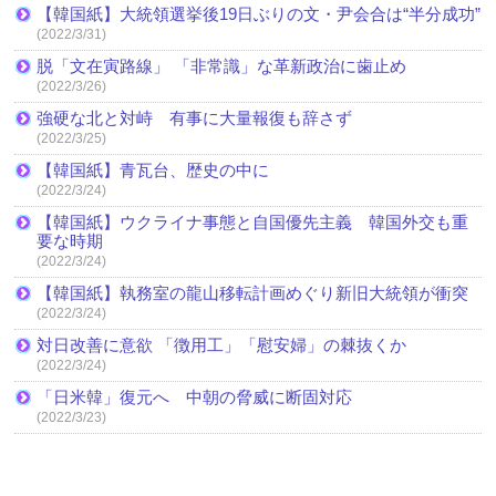
【韓国紙】大統領選挙後19日ぶりの文・尹会合は“半分成功”
(2022/3/31)
脱「文在寅路線」 「非常識」な革新政治に歯止め
(2022/3/26)
強硬な北と対峙 有事に大量報復も辞さず
(2022/3/25)
【韓国紙】青瓦台、歴史の中に
(2022/3/24)
【韓国紙】ウクライナ事態と自国優先主義 韓国外交も重
要な時期
(2022/3/24)
【韓国紙】執務室の龍山移転計画めぐり新旧大統領が衝突
(2022/3/24)
対日改善に意欲 「徴用工」「慰安婦」の棘抜くか
(2022/3/24)
「日米韓」復元へ 中朝の脅威に断固対応
(2022/3/23)