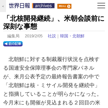
togg
＜
navi
「北核開発継続」、米朝会談前に
深刻な事態
編集局 2019/2/05
社説
｜
韓国・北朝鮮
北朝鮮に対する制裁履行状況を点検す
る国連安全保障理事会の専門家パネル
が、来月公表予定の最終報告書案の中で
「北朝鮮は核・ミサイル開発を継続中」
と指摘していることが明らかになった。
今月末にも開催が見込まれる２回目の米