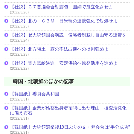
【社説】Ｇ７首脳会合対露包 囲網で孤立化させよ
(2022/3/26)
【社説】北のＩＣＢＭ 日米韓の連携強化で対処せよ
(2022/3/25)
【社説】ゼ大統領国会演説 侵略者制裁し自由守る連帯を
(2022/3/24)
【社説】北方領土 露の不法占拠への批判強めよ
(2022/3/23)
【社説】電力需給逼迫 安定供給へ原発活用を進めよ
(2022/3/22)
韓国・北朝鮮のほかの記事
【韓国紙】委員会共和国
(2022/3/31)
【韓国紙】企業が検察出身者招聘に出た理由 捜査活発化
に備え布石
(2022/3/31)
【韓国紙】大統領選挙後19日ぶりの文・尹会合は“半分成功”
(2022/3/31)