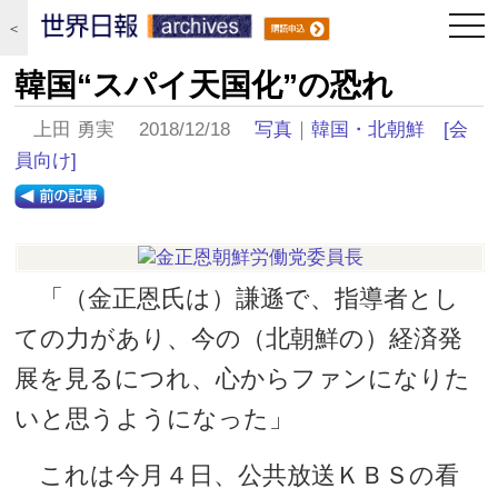
togg
＜
navi
韓国“スパイ天国化”の恐れ
上田 勇実 2018/12/18
写真
｜
韓国・北朝鮮
[会
員向け]
「（金正恩氏は）謙遜で、指導者とし
ての力があり、今の（北朝鮮の）経済発
展を見るにつれ、心からファンになりた
いと思うようになった」
これは今月４日、公共放送ＫＢＳの看