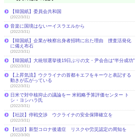
【韓国紙】委員会共和国
(2022/3/31)
音楽に国境はないーイスラエルから
(2022/3/31)
【韓国紙】企業が検察出身者招聘に出た理由 捜査活発化
に備え布石
(2022/3/31)
【韓国紙】大統領選挙後19日ぶりの文・尹会合は“半分成功”
(2022/3/31)
【上昇気流】ウクライナの首都キエフをキーウと表記する
動きが広がっている
(2022/3/31)
日米で対中核抑止の議論をー 米戦略予算評価センター ト
シ・ヨシハラ氏
(2022/3/31)
【社説】停戦交渉 ウクライナの安全保障確立を
(2022/3/31)
【社説】新型コロナ後遺症 リスクや労災認定の周知を
(2022/3/30)