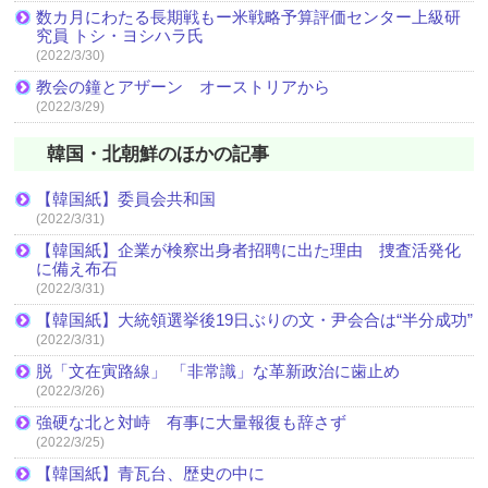
数カ月にわたる長期戦もー米戦略予算評価センター上級研
究員 トシ・ヨシハラ氏
(2022/3/30)
教会の鐘とアザーン オーストリアから
(2022/3/29)
韓国・北朝鮮のほかの記事
【韓国紙】委員会共和国
(2022/3/31)
【韓国紙】企業が検察出身者招聘に出た理由 捜査活発化
に備え布石
(2022/3/31)
【韓国紙】大統領選挙後19日ぶりの文・尹会合は“半分成功”
(2022/3/31)
脱「文在寅路線」 「非常識」な革新政治に歯止め
(2022/3/26)
強硬な北と対峙 有事に大量報復も辞さず
(2022/3/25)
【韓国紙】青瓦台、歴史の中に