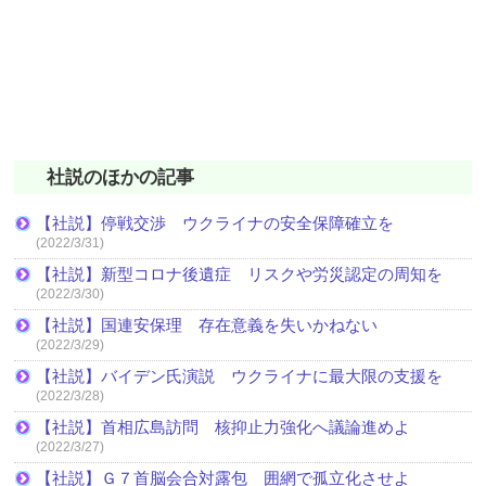
社説のほかの記事
【社説】停戦交渉 ウクライナの安全保障確立を
(2022/3/31)
【社説】新型コロナ後遺症 リスクや労災認定の周知を
(2022/3/30)
【社説】国連安保理 存在意義を失いかねない
(2022/3/29)
【社説】バイデン氏演説 ウクライナに最大限の支援を
(2022/3/28)
【社説】首相広島訪問 核抑止力強化へ議論進めよ
(2022/3/27)
【社説】Ｇ７首脳会合対露包 囲網で孤立化させよ