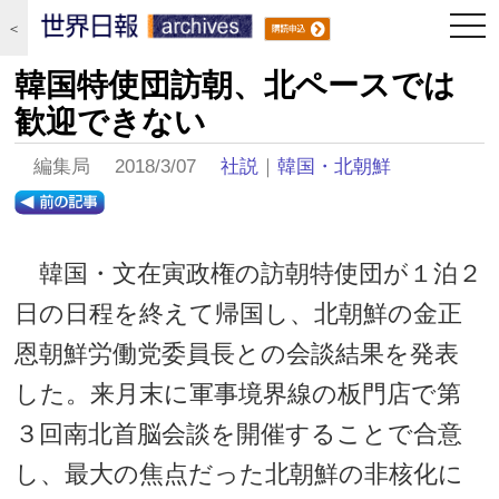
togg
＜
navi
韓国特使団訪朝、北ペースでは
歓迎できない
編集局 2018/3/07
社説
｜
韓国・北朝鮮
韓国・文在寅政権の訪朝特使団が１泊２
日の日程を終えて帰国し、北朝鮮の金正
恩朝鮮労働党委員長との会談結果を発表
した。来月末に軍事境界線の板門店で第
３回南北首脳会談を開催することで合意
し、最大の焦点だった北朝鮮の非核化に