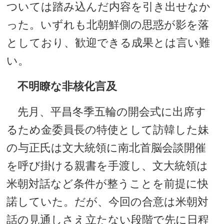
ついては踏み込んだ内容を引き出せなか
った。いずれも北朝鮮側の思惑が影を落
としており、歓迎できる成果とは言い難
い。
不明瞭な非核化言及
先月、平昌冬季五輪の開会式に出席す
るため金委員長の特使として訪韓した妹
の与正氏は文大統領に南北首脳会談開催
を呼び掛ける親書を手渡し、文大統領は
米朝対話など条件が整うことを前提に快
諾していた。だが、今回の合意は米朝対
話の見通しさえ立たない段階で先に日程