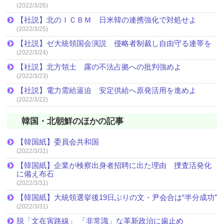
(2022/3/26)
【社説】北のＩＣＢＭ 日米韓の連携強化で対処せよ
(2022/3/25)
【社説】ゼ大統領国会演説 侵略者制裁し自由守る連帯を
(2022/3/24)
【社説】北方領土 露の不法占拠への批判強めよ
(2022/3/23)
【社説】電力需給逼迫 安定供給へ原発活用を進めよ
(2022/3/22)
韓国・北朝鮮のほかの記事
【韓国紙】委員会共和国
(2022/3/31)
【韓国紙】企業が検察出身者招聘に出た理由 捜査活発化
に備え布石
(2022/3/31)
【韓国紙】大統領選挙後19日ぶりの文・尹会合は“半分成功”
(2022/3/31)
脱「文在寅路線」 「非常識」な革新政治に歯止め