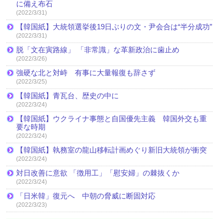
に備え布石
(2022/3/31)
【韓国紙】大統領選挙後19日ぶりの文・尹会合は“半分成功”
(2022/3/31)
脱「文在寅路線」 「非常識」な革新政治に歯止め
(2022/3/26)
強硬な北と対峙 有事に大量報復も辞さず
(2022/3/25)
【韓国紙】青瓦台、歴史の中に
(2022/3/24)
【韓国紙】ウクライナ事態と自国優先主義 韓国外交も重
要な時期
(2022/3/24)
【韓国紙】執務室の龍山移転計画めぐり新旧大統領が衝突
(2022/3/24)
対日改善に意欲 「徴用工」「慰安婦」の棘抜くか
(2022/3/24)
「日米韓」復元へ 中朝の脅威に断固対応
(2022/3/23)