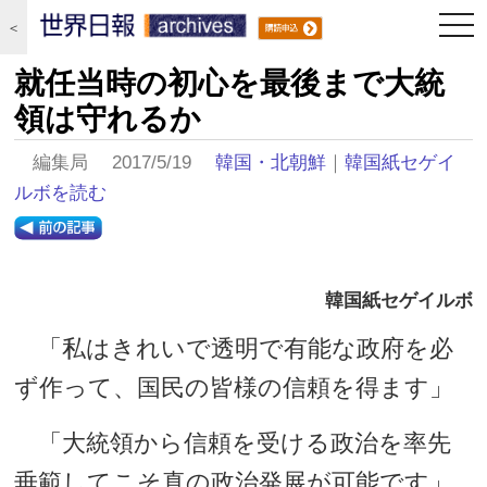
togg
＜
navi
就任当時の初心を最後まで大統
領は守れるか
編集局 2017/5/19
韓国・北朝鮮
｜
韓国紙セゲイ
ルボを読む
韓国紙セゲイルボ
「私はきれいで透明で有能な政府を必
ず作って、国民の皆様の信頼を得ます」
「大統領から信頼を受ける政治を率先
垂範してこそ真の政治発展が可能です」