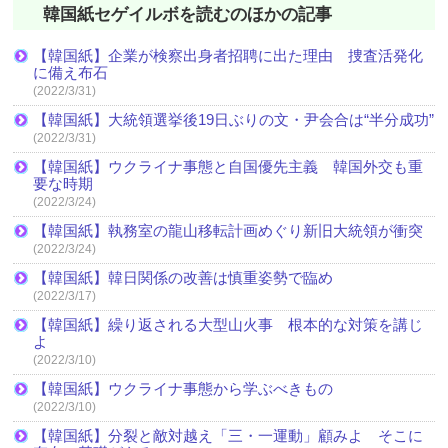
韓国紙セゲイルボを読むのほかの記事
【韓国紙】企業が検察出身者招聘に出た理由 捜査活発化
に備え布石
(2022/3/31)
【韓国紙】大統領選挙後19日ぶりの文・尹会合は“半分成功”
(2022/3/31)
【韓国紙】ウクライナ事態と自国優先主義 韓国外交も重
要な時期
(2022/3/24)
【韓国紙】執務室の龍山移転計画めぐり新旧大統領が衝突
(2022/3/24)
【韓国紙】韓日関係の改善は慎重姿勢で臨め
(2022/3/17)
【韓国紙】繰り返される大型山火事 根本的な対策を講じ
よ
(2022/3/10)
【韓国紙】ウクライナ事態から学ぶべきもの
(2022/3/10)
【韓国紙】分裂と敵対越え「三・一運動」顧みよ そこに