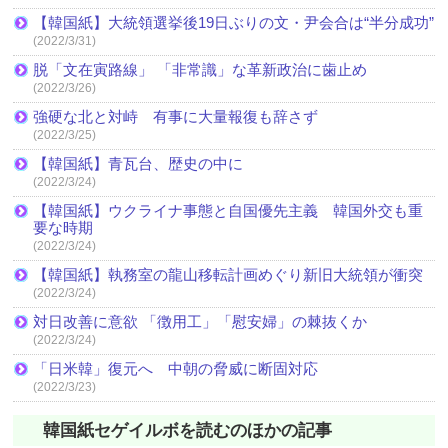
【韓国紙】大統領選挙後19日ぶりの文・尹会合は“半分成功”
(2022/3/31)
脱「文在寅路線」 「非常識」な革新政治に歯止め
(2022/3/26)
強硬な北と対峙 有事に大量報復も辞さず
(2022/3/25)
【韓国紙】青瓦台、歴史の中に
(2022/3/24)
【韓国紙】ウクライナ事態と自国優先主義 韓国外交も重
要な時期
(2022/3/24)
【韓国紙】執務室の龍山移転計画めぐり新旧大統領が衝突
(2022/3/24)
対日改善に意欲 「徴用工」「慰安婦」の棘抜くか
(2022/3/24)
「日米韓」復元へ 中朝の脅威に断固対応
(2022/3/23)
韓国紙セゲイルボを読むのほかの記事