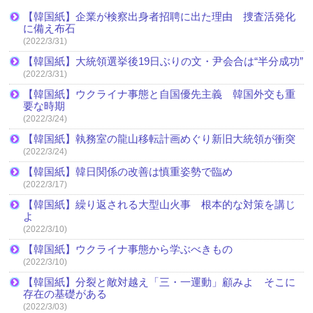
【韓国紙】企業が検察出身者招聘に出た理由 捜査活発化
に備え布石
(2022/3/31)
【韓国紙】大統領選挙後19日ぶりの文・尹会合は“半分成功”
(2022/3/31)
【韓国紙】ウクライナ事態と自国優先主義 韓国外交も重
要な時期
(2022/3/24)
【韓国紙】執務室の龍山移転計画めぐり新旧大統領が衝突
(2022/3/24)
【韓国紙】韓日関係の改善は慎重姿勢で臨め
(2022/3/17)
【韓国紙】繰り返される大型山火事 根本的な対策を講じ
よ
(2022/3/10)
【韓国紙】ウクライナ事態から学ぶべきもの
(2022/3/10)
【韓国紙】分裂と敵対越え「三・一運動」顧みよ そこに
存在の基礎がある
(2022/3/03)