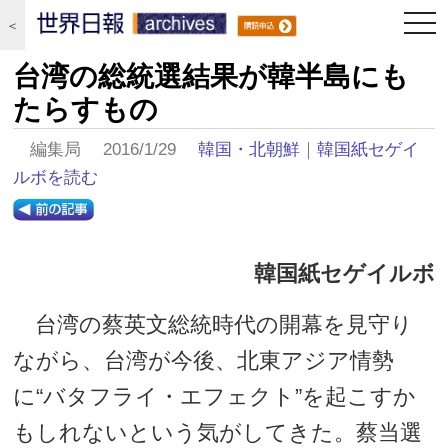
togg
＜
navi
台湾の総統選結果が韓半島にも
たらすもの
編集局 2016/1/29
韓国・北朝鮮
｜
韓国紙セゲイ
ルボを読む
韓国紙セゲイルボ
台湾の蔡英文総統時代の開幕を見守り
ながら、台湾が今後、北東アジア情勢
に“バタフライ・エフェクト”を起こすか
もしれないという気がしてきた。蔡当選