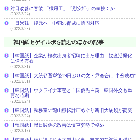
対日改善に意欲 「徴用工」「慰安婦」の棘抜くか
(2022/3/24)
「日米韓」復元へ 中朝の脅威に断固対応
(2022/3/23)
韓国紙セゲイルボを読むのほかの記事
【韓国紙】企業が検察出身者招聘に出た理由 捜査活発化
に備え布石
(2022/3/31)
【韓国紙】大統領選挙後19日ぶりの文・尹会合は“半分成功”
(2022/3/31)
【韓国紙】ウクライナ事態と自国優先主義 韓国外交も重
要な時期
(2022/3/24)
【韓国紙】執務室の龍山移転計画めぐり新旧大統領が衝突
(2022/3/24)
【韓国紙】韓日関係の改善は慎重姿勢で臨め
(2022/3/17)
【韓国紙】繰り返される大型山火事 根本的な対策を講じ