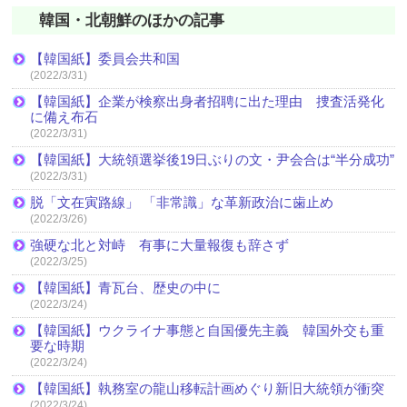
韓国・北朝鮮のほかの記事
【韓国紙】委員会共和国
(2022/3/31)
【韓国紙】企業が検察出身者招聘に出た理由 捜査活発化
に備え布石
(2022/3/31)
【韓国紙】大統領選挙後19日ぶりの文・尹会合は“半分成功”
(2022/3/31)
脱「文在寅路線」 「非常識」な革新政治に歯止め
(2022/3/26)
強硬な北と対峙 有事に大量報復も辞さず
(2022/3/25)
【韓国紙】青瓦台、歴史の中に
(2022/3/24)
【韓国紙】ウクライナ事態と自国優先主義 韓国外交も重
要な時期
(2022/3/24)
【韓国紙】執務室の龍山移転計画めぐり新旧大統領が衝突
(2022/3/24)