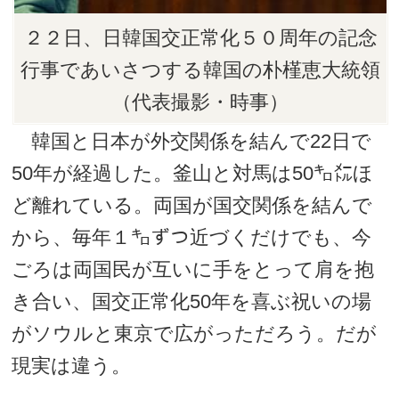
２２日、日韓国交正常化５０周年の記念
行事であいさつする韓国の朴槿恵大統領
（代表撮影・時事）
韓国と日本が外交関係を結んで22日で
50年が経過した。釜山と対馬は50㌔㍍ほ
ど離れている。両国が国交関係を結んで
から、毎年１㌔ずつ近づくだけでも、今
ごろは両国民が互いに手をとって肩を抱
き合い、国交正常化50年を喜ぶ祝いの場
がソウルと東京で広がっただろう。だが
現実は違う。