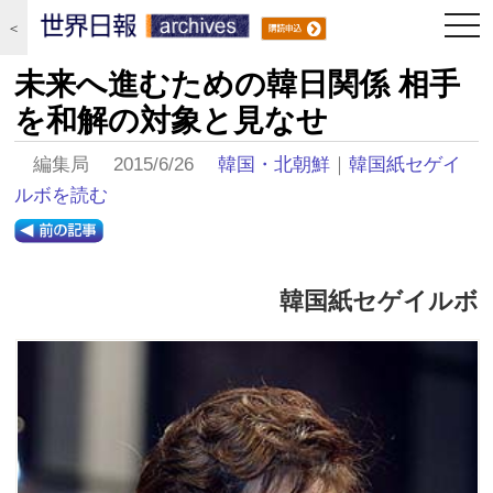
togg
＜
navi
未来へ進むための韓日関係 相手
を和解の対象と見なせ
編集局 2015/6/26
韓国・北朝鮮
｜
韓国紙セゲイ
ルボを読む
韓国紙セゲイルボ