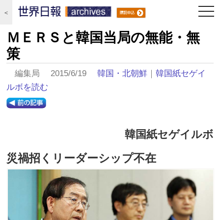
togg
＜
navi
ＭＥＲＳと韓国当局の無能・無
策
編集局 2015/6/19
韓国・北朝鮮
｜
韓国紙セゲイ
ルボを読む
韓国紙セゲイルボ
災禍招くリーダーシップ不在