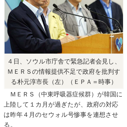
４日、ソウル市庁舎で緊急記者会見し、
ＭＥＲＳの情報提供不足で政府を批判す
る朴元淳市長（左）（ＥＰＡ＝時事）
ＭＥＲＳ（中東呼吸器症候群）が韓国に
上陸して１カ月が過ぎたが、政府の対応
は昨年４月のセウォル号惨事を連想させ
る。