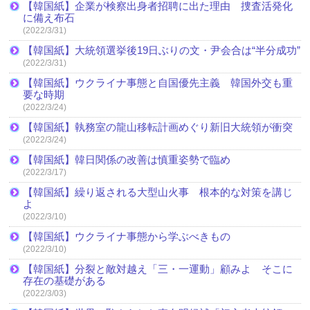
【韓国紙】企業が検察出身者招聘に出た理由 捜査活発化
に備え布石
(2022/3/31)
【韓国紙】大統領選挙後19日ぶりの文・尹会合は“半分成功”
(2022/3/31)
【韓国紙】ウクライナ事態と自国優先主義 韓国外交も重
要な時期
(2022/3/24)
【韓国紙】執務室の龍山移転計画めぐり新旧大統領が衝突
(2022/3/24)
【韓国紙】韓日関係の改善は慎重姿勢で臨め
(2022/3/17)
【韓国紙】繰り返される大型山火事 根本的な対策を講じ
よ
(2022/3/10)
【韓国紙】ウクライナ事態から学ぶべきもの
(2022/3/10)
【韓国紙】分裂と敵対越え「三・一運動」顧みよ そこに
存在の基礎がある
(2022/3/03)