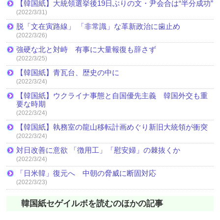
【韓国紙】大統領選挙後19日ぶりの文・尹会合は“半分成功”
(2022/3/31)
脱「文在寅路線」 「非常識」な革新政治に歯止め
(2022/3/26)
強硬な北と対峙 有事に大量報復も辞さず
(2022/3/25)
【韓国紙】青瓦台、歴史の中に
(2022/3/24)
【韓国紙】ウクライナ事態と自国優先主義 韓国外交も重
要な時期
(2022/3/24)
【韓国紙】執務室の龍山移転計画めぐり新旧大統領が衝突
(2022/3/24)
対日改善に意欲 「徴用工」「慰安婦」の棘抜くか
(2022/3/24)
「日米韓」復元へ 中朝の脅威に断固対応
(2022/3/23)
韓国紙セゲイルボを読むのほかの記事