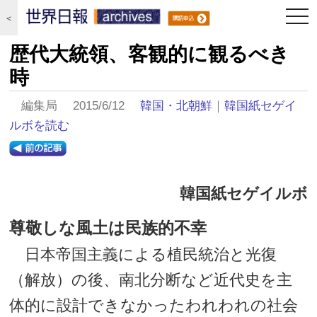
togg
＜
navi
歴代大統領、客観的に観るべき
時
編集局 2015/6/12
韓国・北朝鮮
｜
韓国紙セゲイ
ルボを読む
韓国紙セゲイルボ
尊敬しな風土は民族的不幸
日本帝国主義による植民統治と光復
（解放）の後、南北分断など近代史を主
体的に設計できなかったわれわれの社会