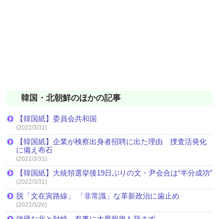
韓国・北朝鮮のほかの記事
【韓国紙】委員会共和国
(2022/3/31)
【韓国紙】企業が検察出身者招聘に出た理由 捜査活発化
に備え布石
(2022/3/31)
【韓国紙】大統領選挙後19日ぶりの文・尹会合は“半分成功”
(2022/3/31)
脱「文在寅路線」 「非常識」な革新政治に歯止め
(2022/3/26)
強硬な北と対峙 有事に大量報復も辞さず