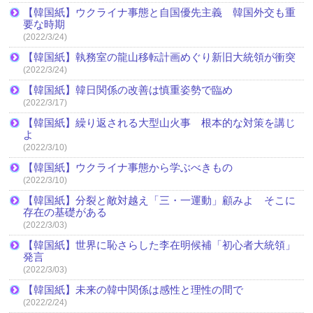
【韓国紙】ウクライナ事態と自国優先主義 韓国外交も重
要な時期
(2022/3/24)
【韓国紙】執務室の龍山移転計画めぐり新旧大統領が衝突
(2022/3/24)
【韓国紙】韓日関係の改善は慎重姿勢で臨め
(2022/3/17)
【韓国紙】繰り返される大型山火事 根本的な対策を講じ
よ
(2022/3/10)
【韓国紙】ウクライナ事態から学ぶべきもの
(2022/3/10)
【韓国紙】分裂と敵対越え「三・一運動」顧みよ そこに
存在の基礎がある
(2022/3/03)
【韓国紙】世界に恥さらした李在明候補「初心者大統領」
発言
(2022/3/03)
【韓国紙】未来の韓中関係は感性と理性の間で
(2022/2/24)