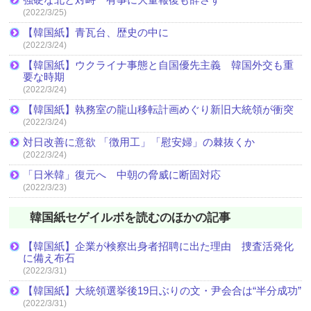
(2022/3/25)
【韓国紙】青瓦台、歴史の中に
(2022/3/24)
【韓国紙】ウクライナ事態と自国優先主義 韓国外交も重
要な時期
(2022/3/24)
【韓国紙】執務室の龍山移転計画めぐり新旧大統領が衝突
(2022/3/24)
対日改善に意欲 「徴用工」「慰安婦」の棘抜くか
(2022/3/24)
「日米韓」復元へ 中朝の脅威に断固対応
(2022/3/23)
韓国紙セゲイルボを読むのほかの記事
【韓国紙】企業が検察出身者招聘に出た理由 捜査活発化
に備え布石
(2022/3/31)
【韓国紙】大統領選挙後19日ぶりの文・尹会合は“半分成功”
(2022/3/31)