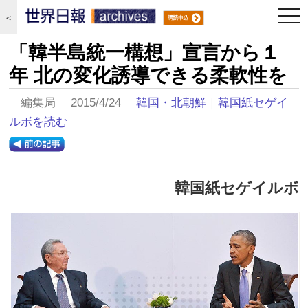
togg
＜
navi
「韓半島統一構想」宣言から１
年 北の変化誘導できる柔軟性を
編集局 2015/4/24
韓国・北朝鮮
｜
韓国紙セゲイ
ルボを読む
韓国紙セゲイルボ