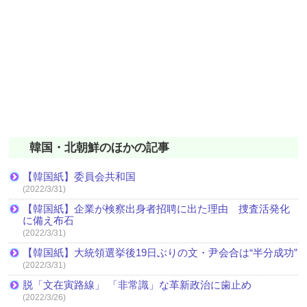
韓国・北朝鮮のほかの記事
【韓国紙】委員会共和国
(2022/3/31)
【韓国紙】企業が検察出身者招聘に出た理由 捜査活発化
に備え布石
(2022/3/31)
【韓国紙】大統領選挙後19日ぶりの文・尹会合は“半分成功”
(2022/3/31)
脱「文在寅路線」 「非常識」な革新政治に歯止め
(2022/3/26)