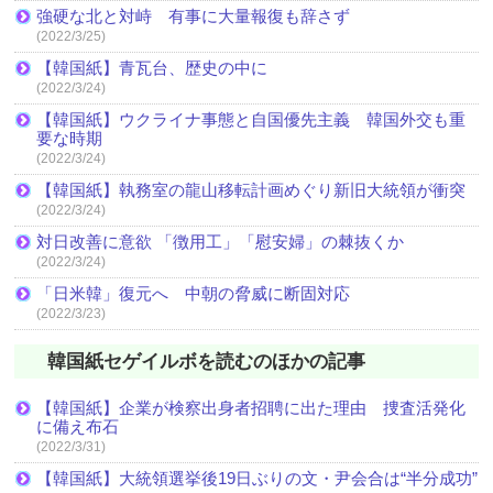
強硬な北と対峙 有事に大量報復も辞さず
(2022/3/25)
【韓国紙】青瓦台、歴史の中に
(2022/3/24)
【韓国紙】ウクライナ事態と自国優先主義 韓国外交も重
要な時期
(2022/3/24)
【韓国紙】執務室の龍山移転計画めぐり新旧大統領が衝突
(2022/3/24)
対日改善に意欲 「徴用工」「慰安婦」の棘抜くか
(2022/3/24)
「日米韓」復元へ 中朝の脅威に断固対応
(2022/3/23)
韓国紙セゲイルボを読むのほかの記事
【韓国紙】企業が検察出身者招聘に出た理由 捜査活発化
に備え布石
(2022/3/31)
【韓国紙】大統領選挙後19日ぶりの文・尹会合は“半分成功”