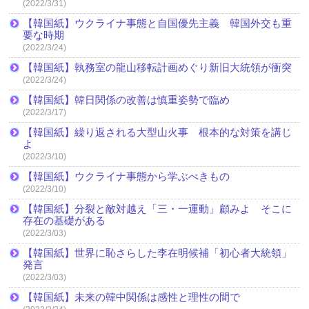
(2022/3/31)
【韓国紙】ウクライナ事態と自国優先主義 韓国外交も重
要な時期
(2022/3/24)
【韓国紙】執務室の龍山移転計画めぐり新旧大統領が衝突
(2022/3/24)
【韓国紙】韓日関係の改善は慎重姿勢で臨め
(2022/3/17)
【韓国紙】繰り返される大型山火事 根本的な対策を講じ
よ
(2022/3/10)
【韓国紙】ウクライナ事態から学ぶべきもの
(2022/3/10)
【韓国紙】分裂と敵対越え「三・一運動」顧みよ そこに
存在の基礎がある
(2022/3/03)
【韓国紙】世界に恥さらした李在明候補「初心者大統領」
発言
(2022/3/03)
【韓国紙】未来の韓中関係は感性と理性の間で