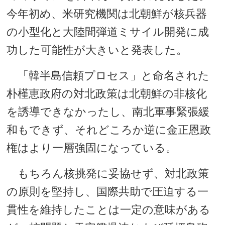
今年初め、米研究機関は北朝鮮が核兵器
の小型化と大陸間弾道ミサイル開発に成
功した可能性が大きいと発表した。
「韓半島信頼プロセス」と命名された
朴槿恵政府の対北政策は北朝鮮の非核化
を誘導できなかったし、南北軍事緊張緩
和もできず、それどころか逆に金正恩政
権はより一層強固になっている。
もちろん核挑発に妥協せず、対北政策
の原則を堅持し、国際共助で圧迫する一
貫性を維持したことは一定の意味がある