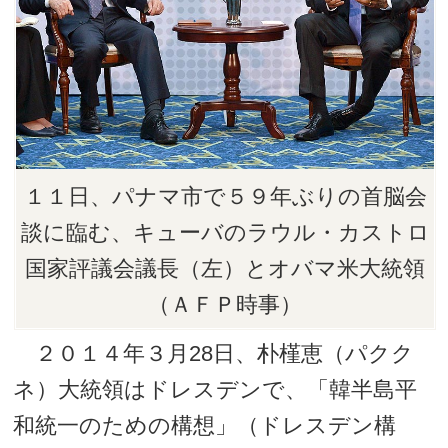
１１日、パナマ市で５９年ぶりの首脳会
談に臨む、キューバのラウル・カストロ
国家評議会議長（左）とオバマ米大統領
（ＡＦＰ時事）
２０１４年３月28日、朴槿恵（パクク
ネ）大統領はドレスデンで、「韓半島平
和統一のための構想」（ドレスデン構