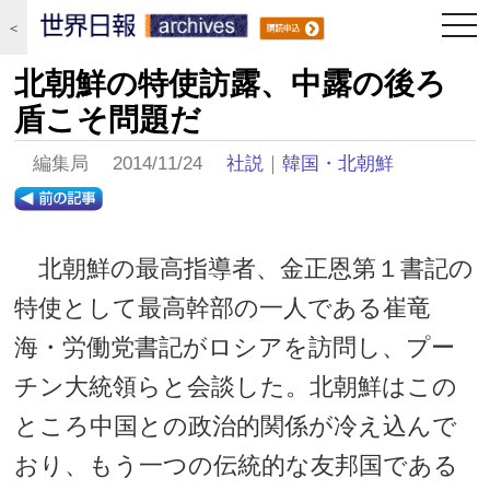
togg
＜
navi
北朝鮮の特使訪露、中露の後ろ
盾こそ問題だ
編集局 2014/11/24
社説
｜
韓国・北朝鮮
北朝鮮の最高指導者、金正恩第１書記の
特使として最高幹部の一人である崔竜
海・労働党書記がロシアを訪問し、プー
チン大統領らと会談した。北朝鮮はこの
ところ中国との政治的関係が冷え込んで
おり、もう一つの伝統的な友邦国である