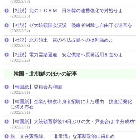
(2022/3/26)
【社説】北のＩＣＢＭ 日米韓の連携強化で対処せよ
(2022/3/25)
【社説】ゼ大統領国会演説 侵略者制裁し自由守る連帯を
(2022/3/24)
【社説】北方領土 露の不法占拠への批判強めよ
(2022/3/23)
【社説】電力需給逼迫 安定供給へ原発活用を進めよ
(2022/3/22)
韓国・北朝鮮のほかの記事
【韓国紙】委員会共和国
(2022/3/31)
【韓国紙】企業が検察出身者招聘に出た理由 捜査活発化
に備え布石
(2022/3/31)
【韓国紙】大統領選挙後19日ぶりの文・尹会合は“半分成功”
(2022/3/31)
脱「文在寅路線」 「非常識」な革新政治に歯止め