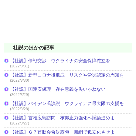
社説のほかの記事
【社説】停戦交渉 ウクライナの安全保障確立を
(2022/3/31)
【社説】新型コロナ後遺症 リスクや労災認定の周知を
(2022/3/30)
【社説】国連安保理 存在意義を失いかねない
(2022/3/29)
【社説】バイデン氏演説 ウクライナに最大限の支援を
(2022/3/28)
【社説】首相広島訪問 核抑止力強化へ議論進めよ
(2022/3/27)
【社説】Ｇ７首脳会合対露包 囲網で孤立化させよ