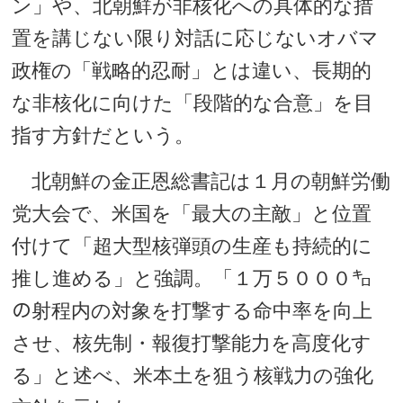
ン」や、北朝鮮が非核化への具体的な措
置を講じない限り対話に応じないオバマ
政権の「戦略的忍耐」とは違い、長期的
な非核化に向けた「段階的な合意」を目
指す方針だという。
北朝鮮の金正恩総書記は１月の朝鮮労働
党大会で、米国を「最大の主敵」と位置
付けて「超大型核弾頭の生産も持続的に
推し進める」と強調。「１万５０００㌔
の射程内の対象を打撃する命中率を向上
させ、核先制・報復打撃能力を高度化す
る」と述べ、米本土を狙う核戦力の強化