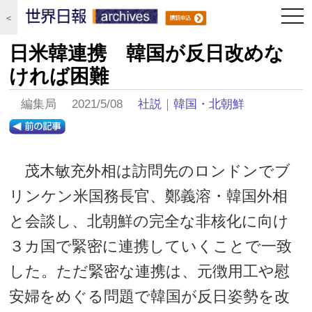
togg
＜
navi
日米韓連携 韓国が反日改めな
ければ困難
編集局 2021/5/08
社説
｜
韓国・北朝鮮
茂木敏充外相は訪問先のロンドンでブ
リンケン米国務長官、鄭義溶・韓国外相
と会談し、北朝鮮の完全な非核化に向け
３カ国で緊密に連携していくことで一致
した。ただ緊密な連携は、元徴用工や慰
安婦をめぐる問題で韓国が反日姿勢を改