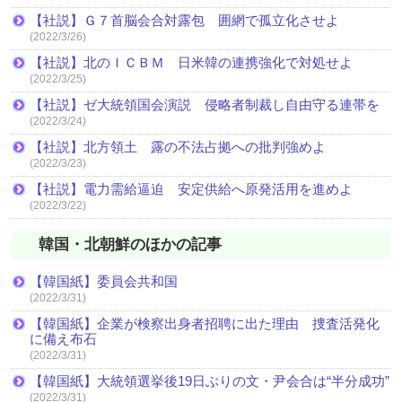
【社説】Ｇ７首脳会合対露包 囲網で孤立化させよ
(2022/3/26)
【社説】北のＩＣＢＭ 日米韓の連携強化で対処せよ
(2022/3/25)
【社説】ゼ大統領国会演説 侵略者制裁し自由守る連帯を
(2022/3/24)
【社説】北方領土 露の不法占拠への批判強めよ
(2022/3/23)
【社説】電力需給逼迫 安定供給へ原発活用を進めよ
(2022/3/22)
韓国・北朝鮮のほかの記事
【韓国紙】委員会共和国
(2022/3/31)
【韓国紙】企業が検察出身者招聘に出た理由 捜査活発化
に備え布石
(2022/3/31)
【韓国紙】大統領選挙後19日ぶりの文・尹会合は“半分成功”
(2022/3/31)