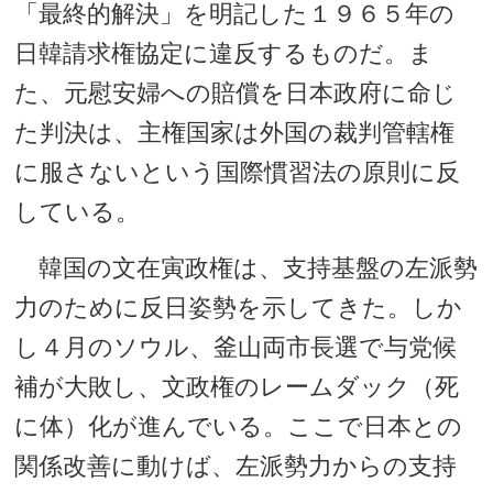
「最終的解決」を明記した１９６５年の
日韓請求権協定に違反するものだ。ま
た、元慰安婦への賠償を日本政府に命じ
た判決は、主権国家は外国の裁判管轄権
に服さないという国際慣習法の原則に反
している。
韓国の文在寅政権は、支持基盤の左派勢
力のために反日姿勢を示してきた。しか
し４月のソウル、釜山両市長選で与党候
補が大敗し、文政権のレームダック（死
に体）化が進んでいる。ここで日本との
関係改善に動けば、左派勢力からの支持