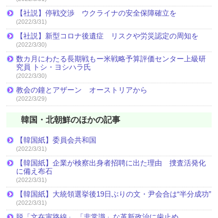
【社説】停戦交渉 ウクライナの安全保障確立を
(2022/3/31)
【社説】新型コロナ後遺症 リスクや労災認定の周知を
(2022/3/30)
数カ月にわたる長期戦もー米戦略予算評価センター上級研
究員 トシ・ヨシハラ氏
(2022/3/30)
教会の鐘とアザーン オーストリアから
(2022/3/29)
韓国・北朝鮮のほかの記事
【韓国紙】委員会共和国
(2022/3/31)
【韓国紙】企業が検察出身者招聘に出た理由 捜査活発化
に備え布石
(2022/3/31)
【韓国紙】大統領選挙後19日ぶりの文・尹会合は“半分成功”
(2022/3/31)
脱「文在寅路線」 「非常識」な革新政治に歯止め