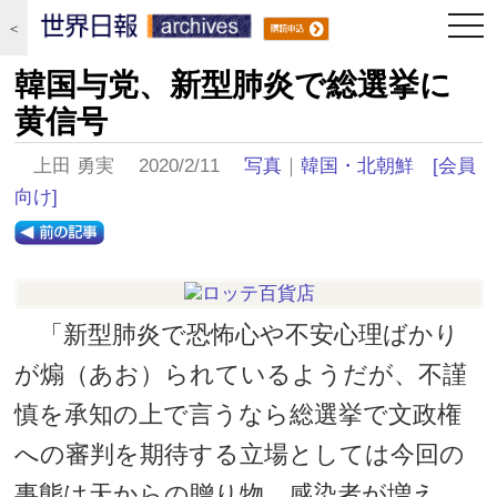
togg
＜
navi
韓国与党、新型肺炎で総選挙に
黄信号
上田 勇実 2020/2/11
写真
｜
韓国・北朝鮮
[会員
向け]
「新型肺炎で恐怖心や不安心理ばかり
が煽（あお）られているようだが、不謹
慎を承知の上で言うなら総選挙で文政権
への審判を期待する立場としては今回の
事態は天からの贈り物。感染者が増え、