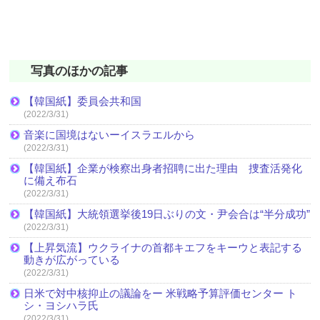
写真のほかの記事
【韓国紙】委員会共和国
(2022/3/31)
音楽に国境はないーイスラエルから
(2022/3/31)
【韓国紙】企業が検察出身者招聘に出た理由 捜査活発化
に備え布石
(2022/3/31)
【韓国紙】大統領選挙後19日ぶりの文・尹会合は“半分成功”
(2022/3/31)
【上昇気流】ウクライナの首都キエフをキーウと表記する
動きが広がっている
(2022/3/31)
日米で対中核抑止の議論をー 米戦略予算評価センター ト
シ・ヨシハラ氏
(2022/3/31)