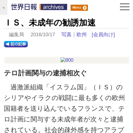
togg
＜
navi
ＩＳ、未成年の勧誘加速
編集局 2016/10/17
写真
｜
欧州
[会員向け]
テロ計画関与の逮捕相次ぐ
過激派組織「イスラム国」（ＩＳ）の
シリアやイラクの戦闘に最も多くの欧州
国籍者を送り込んでいるフランスで、テ
ロ計画に関与する未成年者が次々と逮捕
されている。社会的疎外感を持つアラブ