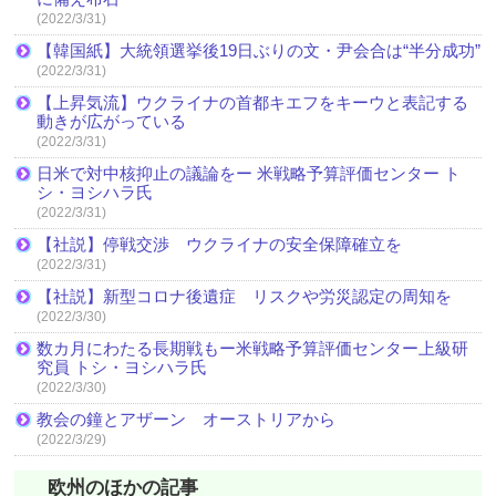
(2022/3/31)
【韓国紙】大統領選挙後19日ぶりの文・尹会合は“半分成功”
(2022/3/31)
【上昇気流】ウクライナの首都キエフをキーウと表記する
動きが広がっている
(2022/3/31)
日米で対中核抑止の議論をー 米戦略予算評価センター ト
シ・ヨシハラ氏
(2022/3/31)
【社説】停戦交渉 ウクライナの安全保障確立を
(2022/3/31)
【社説】新型コロナ後遺症 リスクや労災認定の周知を
(2022/3/30)
数カ月にわたる長期戦もー米戦略予算評価センター上級研
究員 トシ・ヨシハラ氏
(2022/3/30)
教会の鐘とアザーン オーストリアから
(2022/3/29)
欧州のほかの記事