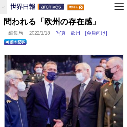
togg
＜
navi
問われる「欧州の存在感」
編集局 2022/1/18
写真
｜
欧州
[会員向け]