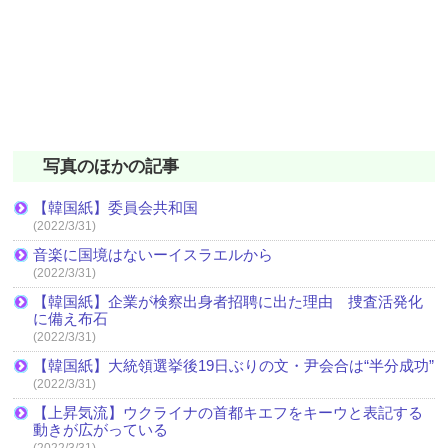
写真のほかの記事
【韓国紙】委員会共和国
(2022/3/31)
音楽に国境はないーイスラエルから
(2022/3/31)
【韓国紙】企業が検察出身者招聘に出た理由 捜査活発化
に備え布石
(2022/3/31)
【韓国紙】大統領選挙後19日ぶりの文・尹会合は“半分成功”
(2022/3/31)
【上昇気流】ウクライナの首都キエフをキーウと表記する
動きが広がっている