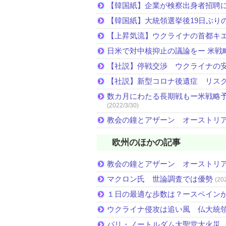
【韓国紙】企業が検察出身者招聘
【韓国紙】大統領選挙後19日ぶりの
【上昇気流】ウクライナの首都キ
日米で対中核抑止の議論をー 米戦
【社説】停戦交渉 ウクライナの
【社説】新型コロナ後遺症 リス
数カ月にわたる長期戦もー米戦略予
(2022/3/30)
教会の鐘とアザーン オーストリ
欧州のほかの記事
教会の鐘とアザーン オーストリ
マクロン氏 世論調査では優勢
(20
１日の最適な歩数は？ースペイン
ウクライナ侵攻は追い風 仏大統
パリ・ノートルダム大聖堂大火災