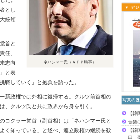
出した。
▼ デジ
者とし
大統領
党首と
責任、
ネハンマー氏（ＡＦＰ時事）
来志向
」と表
挑戦していく」と抱負を語った。
ー新政権では外相に復帰する。クルツ前首相の
写真のほ
は、クルツ氏と共に政界から身を引く。
【韓
のコクラー党首（副首相）は「ネハンマー氏と
音楽
【韓
よく知っている」と述べ、連立政権の継続を歓
由 