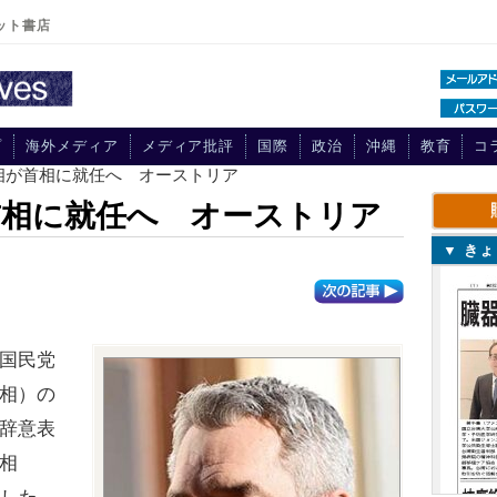
ット書店
プ
海外メディア
メディア批評
国際
政治
沖縄
教育
コ
相が首相に就任へ オーストリア
首相に就任へ オーストリア
▼ き
国民党
相）の
辞意表
相