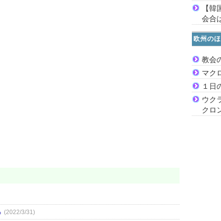
【韓
会合は
欧州のほ
教会
マク
１日
ウク
クロ
ら
(2022/3/31)