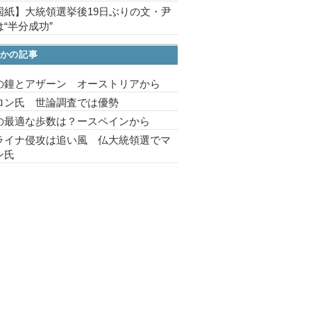
国紙】大統領選挙後19日ぶりの文・尹
“半分成功”
かの記事
の鐘とアザーン オーストリアから
ロン氏 世論調査では優勢
の最適な歩数は？ースペインから
ライナ侵攻は追い風 仏大統領選でマ
ン氏