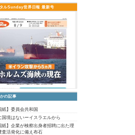
タルSunday世界日報 最新号
かの記事
国紙】委員会共和国
に国境はないーイスラエルから
国紙】企業が検察出身者招聘に出た理
捜査活発化に備え布石