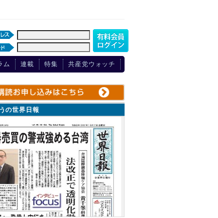
ラム
連載
特集
共産党ウォッチ
ょうの世界日報