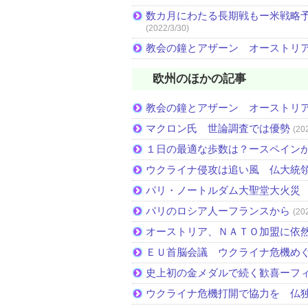
数カ月にわたる長期戦もー米戦略予
(2022/3/30)
教会の鐘とアザーン オーストリ
欧州のほかの記事
教会の鐘とアザーン オーストリ
マクロン氏 世論調査では優勢
(20
１日の最適な歩数は？ースペイン
ウクライナ侵攻は追い風 仏大統
パリ・ノートルダム大聖堂大火災
パリのロシア人ーフランスから
(20
オーストリア、ＮＡＴＯ加盟に依
ＥＵ首脳会議 ウクライナ危機め
史上初の金メダルで続く歓喜ーフ
ウクライナ危機打開で協力を 仏