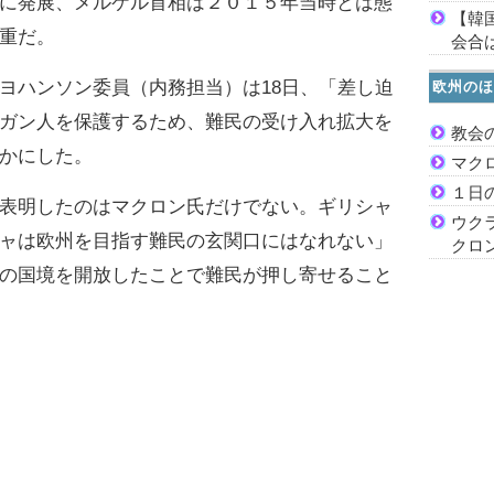
に発展、メルケル首相は２０１５年当時とは態
【韓
重だ。
会合は
ハンソン委員（内務担当）は18日、「差し迫
欧州のほ
ガン人を保護するため、難民の受け入れ拡大を
教会
かにした。
マク
１日
表明したのはマクロン氏だけでない。ギリシャ
ウク
ャは欧州を目指す難民の玄関口にはなれない」
クロ
の国境を開放したことで難民が押し寄せること