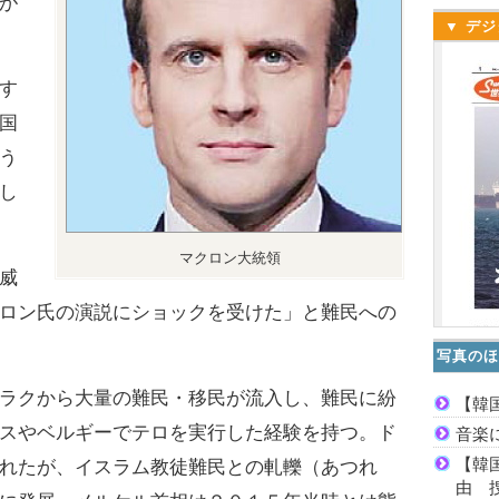
が
▼ デジ
す
国
う
し
マクロン大統領
威
ロン氏の演説にショックを受けた」と難民への
写真のほ
ラクから大量の難民・移民が流入し、難民に紛
【韓
スやベルギーでテロを実行した経験を持つ。ド
音楽
【韓
れたが、イスラム教徒難民との軋轢（あつれ
由 