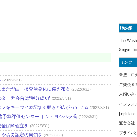
姉妹紙
The Wash
Segye Ilb
リンク
新型コロ
ら
(2022/3/31)
ご愛読者
に出た理由 捜査活発化に備え布石
(2022/3/31)
お問い合
文・尹会合は“半分成功”
(2022/3/31)
インフォ
エフをキーウと表記する動きが広がっている
(2022/3/31)
j-opinion
略予算評価センター トシ・ヨシハラ氏
(2022/3/31)
運営会社
安全保障確立を
(2022/3/31)
プライバ
クや労災認定の周知を
(2022/3/30)