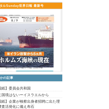
タルSunday世界日報 最新号
かの記事
国紙】委員会共和国
に国境はないーイスラエルから
国紙】企業が検察出身者招聘に出た理
捜査活発化に備え布石