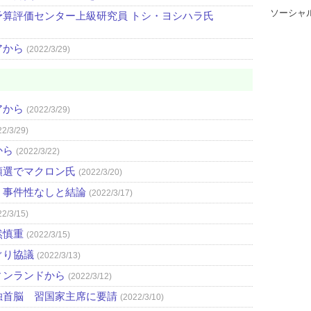
ソーシャ
算評価センター上級研究員 トシ・ヨシハラ氏
アから
(2022/3/29)
アから
(2022/3/29)
22/3/29)
から
(2022/3/22)
領選でマクロン氏
(2022/3/20)
 事件性なしと結論
(2022/3/17)
22/3/15)
然慎重
(2022/3/15)
ぐり協議
(2022/3/13)
ィンランドから
(2022/3/12)
独首脳 習国家主席に要請
(2022/3/10)