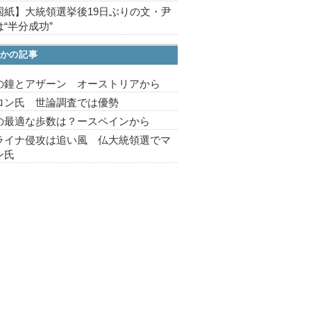
国紙】大統領選挙後19日ぶりの文・尹
“半分成功”
かの記事
の鐘とアザーン オーストリアから
ロン氏 世論調査では優勢
の最適な歩数は？ースペインから
ライナ侵攻は追い風 仏大統領選でマ
ン氏