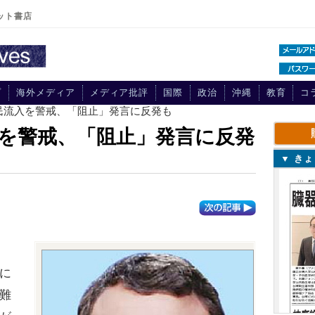
ット書店
プ
海外メディア
メディア批評
国際
政治
沖縄
教育
コ
民流入を警戒、「阻止」発言に反発も
を警戒、「阻止」発言に反発
▼ き
に
難