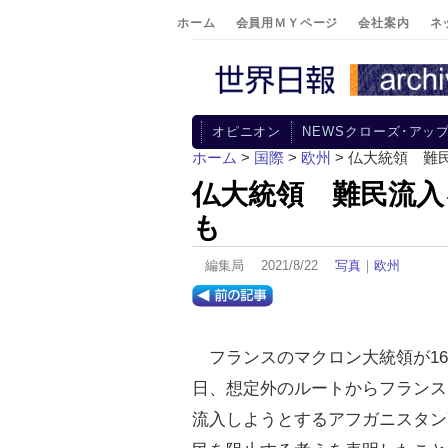
ホーム
会員用ＭＹページ
会社案内
ネ
オピニオン
NEWSクローズ･アッ
ホーム
>
国際
>
欧州
> 仏大統領 難
仏大統領 難民流入
も
編集局 2021/8/22
写真
｜
欧州
フランスのマクロン大統領が16
日、想定外のルートからフランス
流入しようとするアフガニスタン