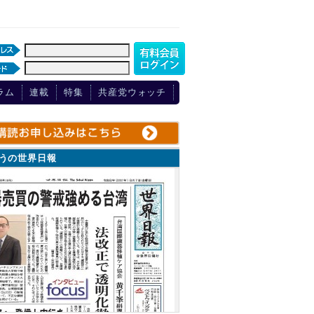
ラム
連載
特集
共産党ウォッチ
ょうの世界日報