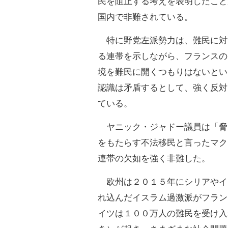
民を阻止する考えを表明したこと
国内で非難されている。
特に野党左派勢力は、難民に対
る連帯を示しながら、フランスの
境を難民に開くつもりはないとい
認識は矛盾するとして、強く反対
ている。
ヤニック・ジャドー議員は「脅
をもたらす不法移民と言ったマク
連帯の欠如を強く非難した。
欧州は２０１５年にシリアやイ
れ込んだイスラム過激派がフラン
イツは１００万人の難民を受け入