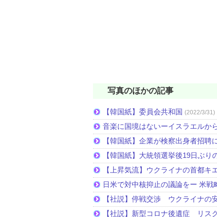
写真のほかの記事
【韓国紙】委員会共和国
(2022/3/31)
音楽に国境はないーイスラエルか
【韓国紙】企業が検察出身者招聘
【韓国紙】大統領選挙後19日ぶりの
【上昇気流】ウクライナの首都キ
日米で対中核抑止の議論をー 米戦
【社説】停戦交渉 ウクライナの
【社説】新型コロナ後遺症 リス