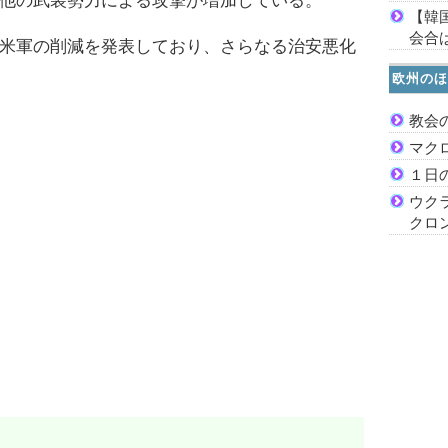
他の武装勢力による攻撃が増加している。
【韓
会合は
米軍の削減を発表しており、さらなる治安悪化
欧州のほ
教会
マク
１日
ウク
クロ