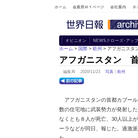
ホーム
会員用ＭＹページ
会社案内
ネ
オピニオン
NEWSクローズ･アッ
ホーム
>
国際
>
欧州
> アフガニスタ
アフガニスタン 
編集局 2020/11/23
写真
｜
欧州
アフガニスタンの首都カブールで
数の住宅地に武装勢力が発射した
なくとも８人が死亡、30人以上
ーラなどが同日、報じた。過激派