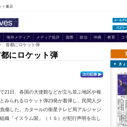
ット書店
プ
海外メディア
メディア批評
国際
政治
沖縄
教育
コ
ン 首都にロケット弾
首都にロケット弾
▼ き
21日、各国の大使館などが立ち並ぶ地区や複
とみられるロケット弾23発が着弾し、民間人少
が負傷した。カタールの衛星テレビ局アルジャジ
組織「イスラム国」（ＩＳ）が犯行声明を出し