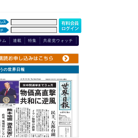
ラム
連載
特集
共産党ウォッチ
ょうの世界日報