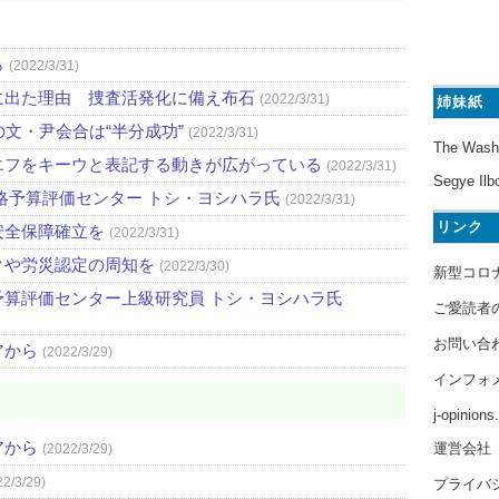
ら
(2022/3/31)
に出た理由 捜査活発化に備え布石
(2022/3/31)
姉妹紙
文・尹会合は“半分成功”
(2022/3/31)
The Wash
エフをキーウと表記する動きが広がっている
(2022/3/31)
Segye Ilb
略予算評価センター トシ・ヨシハラ氏
(2022/3/31)
リンク
安全保障確立を
(2022/3/31)
クや労災認定の周知を
(2022/3/30)
新型コロ
算評価センター上級研究員 トシ・ヨシハラ氏
ご愛読者
お問い合
アから
(2022/3/29)
インフォ
j-opinion
アから
運営会社
(2022/3/29)
22/3/29)
プライバ