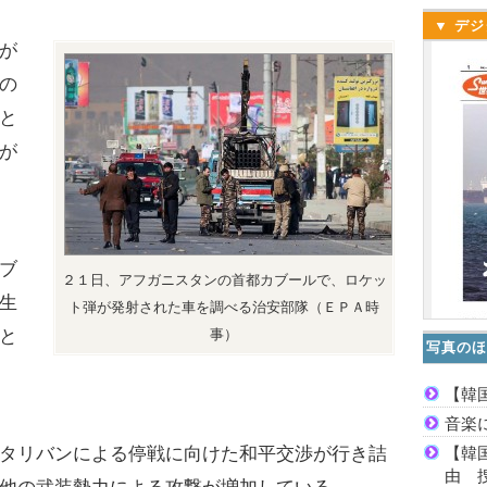
▼ デジ
が
の
と
が
ブ
２１日、アフガニスタンの首都カブールで、ロケッ
生
ト弾が発射された車を調べる治安部隊（ＥＰＡ時
と
事）
写真のほ
し
【韓
音楽
【韓
タリバンによる停戦に向けた和平交渉が行き詰
由 