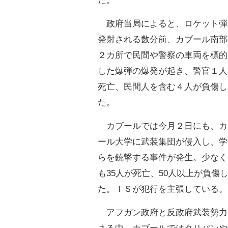
た。
政府当局によると、ロケット弾
発射される数分前、カブール南部
２カ所で民間や警察の車両を標的
した爆弾の爆発が起き、警官１人
死亡、民間人を含む４人が負傷し
た。
カブールでは今月２日にも、カ
ール大学に武装集団が侵入し、学
らを銃撃する事件が発生。少なく
も35人が死亡、50人以上が負傷
た。ＩＳが犯行を主張している。
アフガン政府と反政府武装勢力