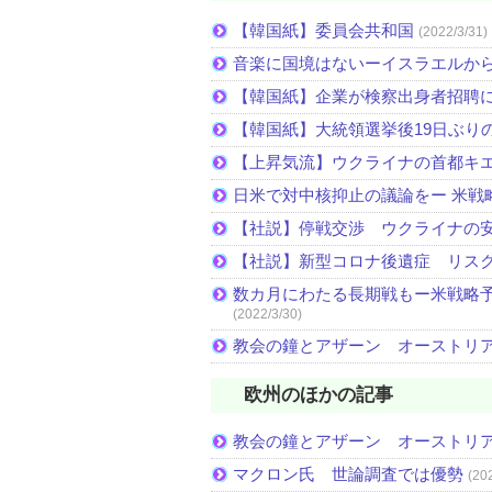
【韓国紙】委員会共和国
(2022/3/31)
音楽に国境はないーイスラエルか
【韓国紙】企業が検察出身者招聘
【韓国紙】大統領選挙後19日ぶりの
【上昇気流】ウクライナの首都キ
日米で対中核抑止の議論をー 米戦
【社説】停戦交渉 ウクライナの
【社説】新型コロナ後遺症 リス
数カ月にわたる長期戦もー米戦略予
(2022/3/30)
教会の鐘とアザーン オーストリ
欧州のほかの記事
教会の鐘とアザーン オーストリ
マクロン氏 世論調査では優勢
(20