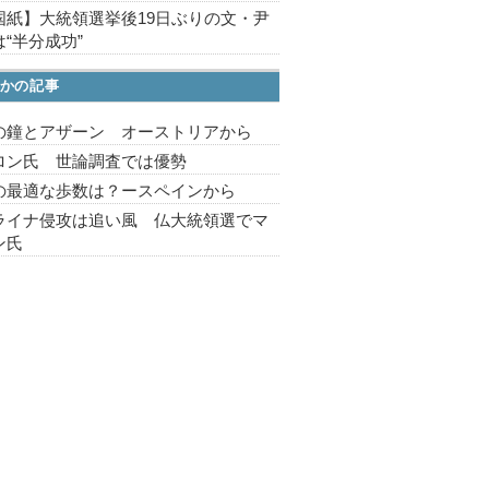
国紙】大統領選挙後19日ぶりの文・尹
“半分成功”
かの記事
の鐘とアザーン オーストリアから
ロン氏 世論調査では優勢
の最適な歩数は？ースペインから
ライナ侵攻は追い風 仏大統領選でマ
ン氏