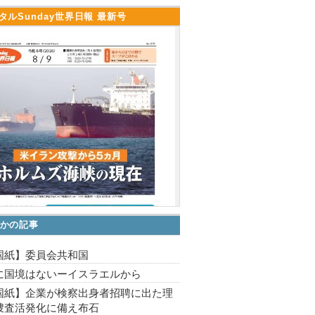
タルSunday世界日報 最新号
かの記事
国紙】委員会共和国
に国境はないーイスラエルから
国紙】企業が検察出身者招聘に出た理
捜査活発化に備え布石