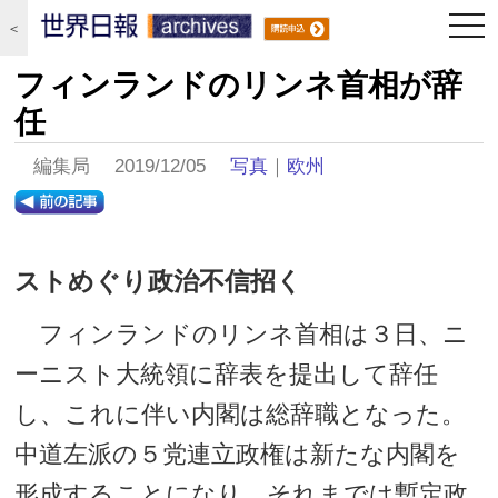
togg
＜
navi
フィンランドのリンネ首相が辞
任
編集局 2019/12/05
写真
｜
欧州
ストめぐり政治不信招く
フィンランドのリンネ首相は３日、ニ
ーニスト大統領に辞表を提出して辞任
し、これに伴い内閣は総辞職となった。
中道左派の５党連立政権は新たな内閣を
形成することになり、それまでは暫定政