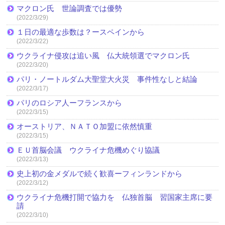
マクロン氏 世論調査では優勢
(2022/3/29)
１日の最適な歩数は？ースペインから
(2022/3/22)
ウクライナ侵攻は追い風 仏大統領選でマクロン氏
(2022/3/20)
パリ・ノートルダム大聖堂大火災 事件性なしと結論
(2022/3/17)
パリのロシア人ーフランスから
(2022/3/15)
オーストリア、ＮＡＴＯ加盟に依然慎重
(2022/3/15)
ＥＵ首脳会議 ウクライナ危機めぐり協議
(2022/3/13)
史上初の金メダルで続く歓喜ーフィンランドから
(2022/3/12)
ウクライナ危機打開で協力を 仏独首脳 習国家主席に要
請
(2022/3/10)