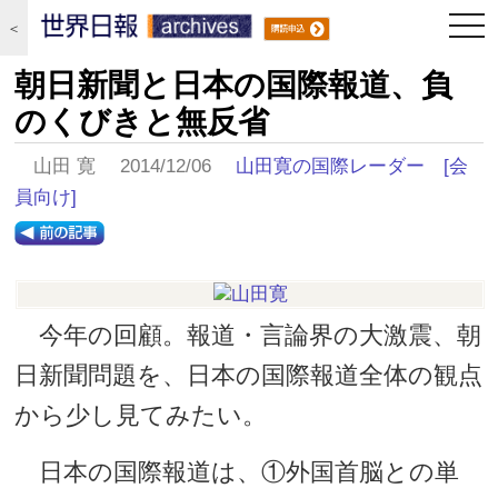
togg
＜
navi
朝日新聞と日本の国際報道、負
のくびきと無反省
山田 寛 2014/12/06
山田寛の国際レーダー
[会
員向け]
今年の回顧。報道・言論界の大激震、朝
日新聞問題を、日本の国際報道全体の観点
から少し見てみたい。
日本の国際報道は、①外国首脳との単