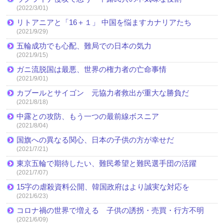
(2022/3/01)
リトアニアと「16＋１」 中国を悩ますカナリアたち
(2021/9/29)
五輪成功でも心配、難局での日本の気力
(2021/9/15)
ガニ流脱国は最悪、世界の権力者の亡命事情
(2021/9/01)
カブールとサイゴン 元協力者救出が重大な勝負だ
(2021/8/18)
中露との攻防、もう一つの最前線ボスニア
(2021/8/04)
国旗への異なる関心、日本の子供の方が幸せだ
(2021/7/21)
東京五輪で期待したい、難民希望と難民選手団の活躍
(2021/7/07)
15字の虐殺資料公開、韓国政府はより誠実な対応を
(2021/6/23)
コロナ禍の世界で増える 子供の誘拐・売買・行方不明
(2021/6/09)