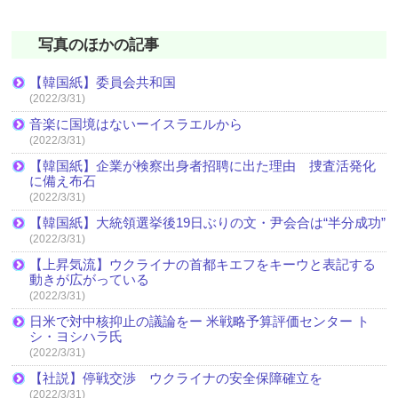
写真のほかの記事
【韓国紙】委員会共和国
(2022/3/31)
音楽に国境はないーイスラエルから
(2022/3/31)
【韓国紙】企業が検察出身者招聘に出た理由 捜査活発化
に備え布石
(2022/3/31)
【韓国紙】大統領選挙後19日ぶりの文・尹会合は“半分成功”
(2022/3/31)
【上昇気流】ウクライナの首都キエフをキーウと表記する
動きが広がっている
(2022/3/31)
日米で対中核抑止の議論をー 米戦略予算評価センター ト
シ・ヨシハラ氏
(2022/3/31)
【社説】停戦交渉 ウクライナの安全保障確立を
(2022/3/31)