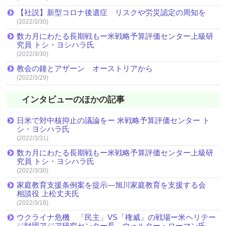
【社説】新型コロナ後遺症 リスクや労災認定の周知を
(2022/3/30)
数カ月にわたる長期戦もー米戦略予算評価センター上級研
究員 トシ・ヨシハラ氏
(2022/3/30)
教会の鐘とアザーン オーストリアから
(2022/3/29)
インタビューのほかの記事
日米で対中核抑止の議論をー 米戦略予算評価センター ト
シ・ヨシハラ氏
(2022/3/31)
数カ月にわたる長期戦もー米戦略予算評価センター上級研
究員 トシ・ヨシハラ氏
(2022/3/30)
家庭教育支援条例案を提示―旭川家庭教育を支援する会
相談役 上松丈夫氏
(2022/3/18)
ウクライナ危機 「民主」VS「権威」の戦場ー米ヘリテー
ジ財団アジア研究センター長 ウォルター・ローマン氏