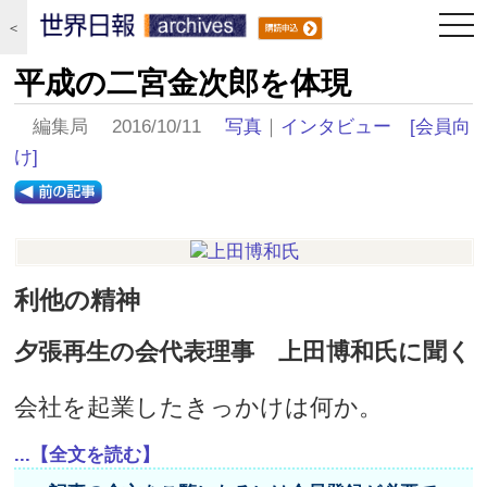
togg
＜
navi
平成の二宮金次郎を体現
編集局 2016/10/11
写真
｜
インタビュー
[会員向
け]
利他の精神
夕張再生の会代表理事 上田博和氏に聞く
会社を起業したきっかけは何か。
...【全文を読む】