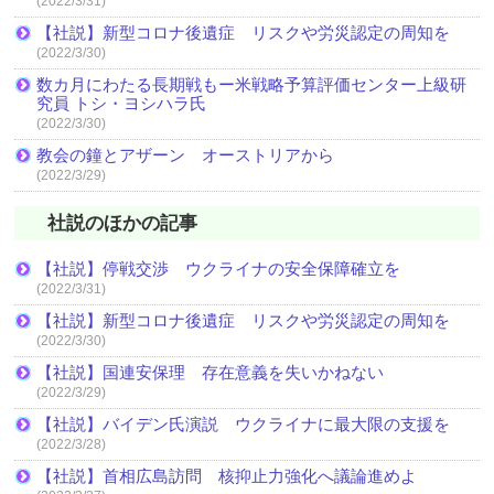
(2022/3/31)
【社説】新型コロナ後遺症 リスクや労災認定の周知を
(2022/3/30)
数カ月にわたる長期戦もー米戦略予算評価センター上級研
究員 トシ・ヨシハラ氏
(2022/3/30)
教会の鐘とアザーン オーストリアから
(2022/3/29)
社説のほかの記事
【社説】停戦交渉 ウクライナの安全保障確立を
(2022/3/31)
【社説】新型コロナ後遺症 リスクや労災認定の周知を
(2022/3/30)
【社説】国連安保理 存在意義を失いかねない
(2022/3/29)
【社説】バイデン氏演説 ウクライナに最大限の支援を
(2022/3/28)
【社説】首相広島訪問 核抑止力強化へ議論進めよ