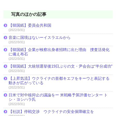
写真のほかの記事
【韓国紙】委員会共和国
(2022/3/31)
音楽に国境はないーイスラエルから
(2022/3/31)
【韓国紙】企業が検察出身者招聘に出た理由 捜査活発化
に備え布石
(2022/3/31)
【韓国紙】大統領選挙後19日ぶりの文・尹会合は“半分成功”
(2022/3/31)
【上昇気流】ウクライナの首都キエフをキーウと表記する
動きが広がっている
(2022/3/31)
日米で対中核抑止の議論をー 米戦略予算評価センター ト
シ・ヨシハラ氏
(2022/3/31)
【社説】停戦交渉 ウクライナの安全保障確立を