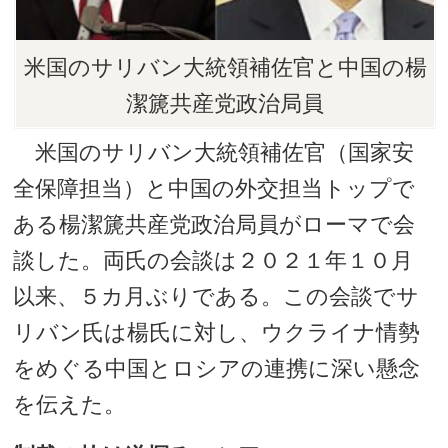
米国のサリバン大統領補佐官と中国の楊
潔篪共産党政治局員
米国のサリバン大統領補佐官（国家安
全保障担当）と中国の外交担当トップで
ある楊潔篪共産党政治局員がローマで会
談した。両氏の会談は２０２１年１０月
以来、５カ月ぶりである。この会談でサ
リバン氏は楊氏に対し、ウクライナ情勢
をめぐる中国とロシアの連携に深い懸念
を伝えた。