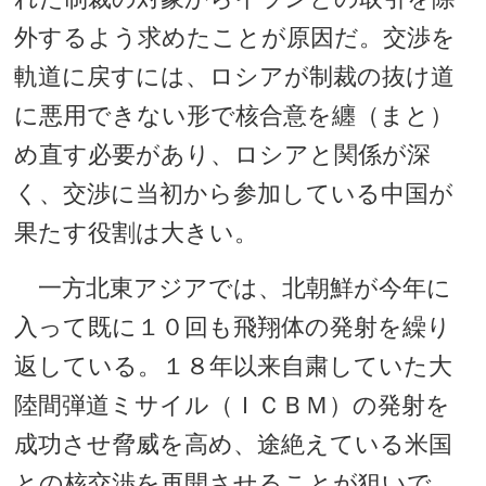
外するよう求めたことが原因だ。交渉を
軌道に戻すには、ロシアが制裁の抜け道
に悪用できない形で核合意を纏（まと）
め直す必要があり、ロシアと関係が深
く、交渉に当初から参加している中国が
果たす役割は大きい。
一方北東アジアでは、北朝鮮が今年に
入って既に１０回も飛翔体の発射を繰り
返している。１８年以来自粛していた大
陸間弾道ミサイル（ＩＣＢＭ）の発射を
成功させ脅威を高め、途絶えている米国
との核交渉を再開させることが狙いで、