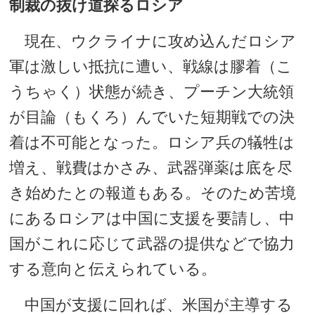
制裁の抜け道探るロシア
現在、ウクライナに攻め込んだロシア
軍は激しい抵抗に遭い、戦線は膠着（こ
うちゃく）状態が続き、プーチン大統領
が目論（もくろ）んでいた短期戦での決
着は不可能となった。ロシア兵の犠牲は
増え、戦費はかさみ、武器弾薬は底を尽
き始めたとの報道もある。そのため苦境
にあるロシアは中国に支援を要請し、中
国がこれに応じて武器の提供などで協力
する意向と伝えられている。
中国が支援に回れば、米国が主導する