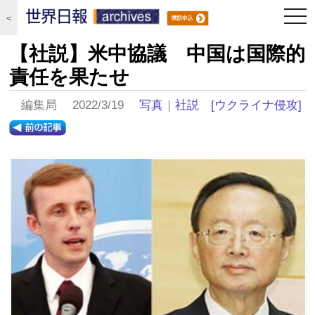
togg
＜
navi
【社説】米中協議 中国は国際的
責任を果たせ
編集局 2022/3/19
写真
｜
社説
[ウクライナ侵攻]