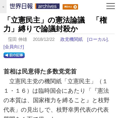
togg
＜
navi
「立憲民主」の憲法論議 「権
力」縛りで論議封殺か
窪田 伸雄 2018/12/22
政党機関紙
[ローカル]
,
[会員向け]
首相は民意得た多数党党首
立憲民主党の機関紙「立憲民主」（１
１・１６）は臨時国会にあたり「『憲法
の本質は、国家権力を縛ること』と枝野
代表」の見出しで、枝野幸男代表の代表