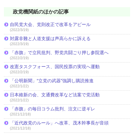
政党機関紙のほかの記事
自民党大会、党則改正で改革をアピール
(2022/3/19)
対露非難と人道支援は声高らかに訴える
(2022/3/19)
「赤旗」で立民批判、野党共闘ごり押し参院選へ
(2022/2/19)
改憲タスクフォース、国民投票の実現へ運動
(2022/2/19)
「公明新聞」“立党の武器”強調し購読推進
(2022/1/22)
日本維新の会、文通費改革など法案で党活動
(2022/1/22)
「赤旗」の毎日コラム批判、注文に逆ギレ
(2021/12/18)
「近代政党のルール」へ改革、茂木幹事長が音頭
(2021/12/18)