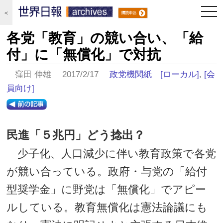
togg
＜
navi
各党「教育」の競い合い、「給
付」に「無償化」で対抗
窪田 伸雄 2017/2/17
政党機関紙
[ローカル]
,
[会
員向け]
民進「５兆円」どう捻出？
少子化、人口減少に伴い教育政策で各党
が競い合っている。政府・与党の「給付
型奨学金」に野党は「無償化」でアピー
ルしている。教育無償化は憲法論議にも