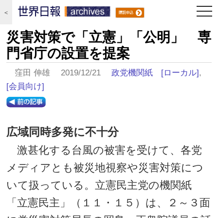
togg
＜
navi
災害対策で「立憲」「公明」 専
門省庁の設置を提案
窪田 伸雄 2019/12/21
政党機関紙
[ローカル]
,
[会員向け]
広域同時多発に不十分
激甚化する台風の被害を受けて、各党
メディアとも被災地視察や災害対策につ
いて扱っている。立憲民主党の機関紙
「立憲民主」（１１・１５）は、２～３面