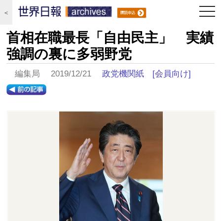
togg
＜
navi
首相在職最長「自由民主」 実績
強調の裏に多弱野党
編集局 2019/12/21
政党機関紙
[会員向け]