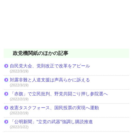
政党機関紙のほかの記事
自民党大会、党則改正で改革をアピール
(2022/3/19)
対露非難と人道支援は声高らかに訴える
(2022/3/19)
「赤旗」で立民批判、野党共闘ごり押し参院選へ
(2022/2/19)
改憲タスクフォース、国民投票の実現へ運動
(2022/2/19)
「公明新聞」“立党の武器”強調し購読推進
(2022/1/22)