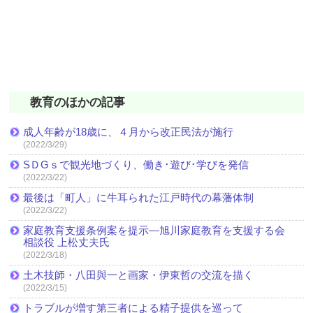
教育のほかの記事
成人年齢が18歳に、４月から改正民法が施行
(2022/3/29)
SＤGｓで観光地づくり、働き･遊び･学びを発信
(2022/3/22)
最後は「町人」に牛耳られた江戸時代の幕藩体制
(2022/3/22)
家庭教育支援条例案を提示―旭川家庭教育を支援する会
相談役 上松丈夫氏
(2022/3/18)
土木技師・八田與一と画家・伊東哲の交流を描く
(2022/3/15)
トラブルが増す第三者による精子提供を巡って