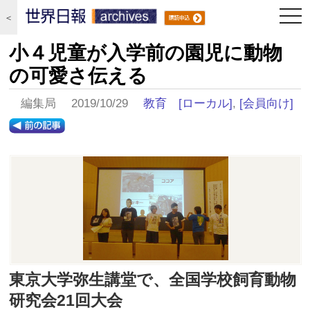
togg
＜
navi
小４児童が入学前の園児に動物
の可愛さ伝える
編集局 2019/10/29
教育
[ローカル]
,
[会員向け]
東京大学弥生講堂で、全国学校飼育動物
研究会21回大会