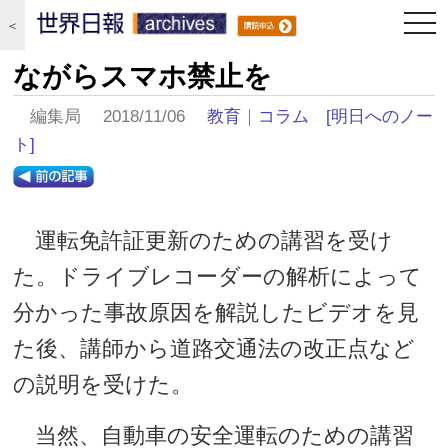
togg
＜
navi
ながらスマホ禁止を
編集局 2018/11/06
教育
｜
コラム
[明日へのノー
ト]
運転免許証更新のための講習を受け
た。ドライブレコーダーの解析によって
分かった事故原因を解説したビデオを見
た後、講師から道路交通法の改正点など
の説明を受けた。
当然、自動車の安全運転のための講習