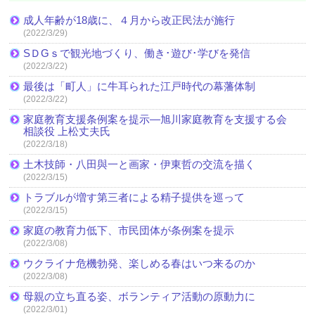
成人年齢が18歳に、４月から改正民法が施行
(2022/3/29)
SＤGｓで観光地づくり、働き･遊び･学びを発信
(2022/3/22)
最後は「町人」に牛耳られた江戸時代の幕藩体制
(2022/3/22)
家庭教育支援条例案を提示―旭川家庭教育を支援する会
相談役 上松丈夫氏
(2022/3/18)
土木技師・八田與一と画家・伊東哲の交流を描く
(2022/3/15)
トラブルが増す第三者による精子提供を巡って
(2022/3/15)
家庭の教育力低下、市民団体が条例案を提示
(2022/3/08)
ウクライナ危機勃発、楽しめる春はいつ来るのか
(2022/3/08)
母親の立ち直る姿、ボランティア活動の原動力に
(2022/3/01)