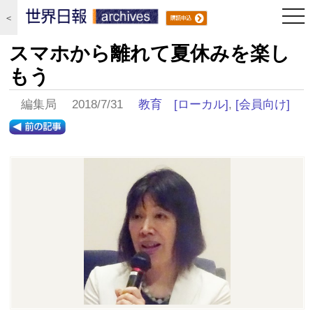
togg
＜
navi
スマホから離れて夏休みを楽し
もう
編集局 2018/7/31
教育
[ローカル]
,
[会員向け]