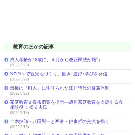
教育のほかの記事
成人年齢が18歳に、４月から改正民法が施行
(2022/3/29)
SＤGｓで観光地づくり、働き･遊び･学びを発信
(2022/3/22)
最後は「町人」に牛耳られた江戸時代の幕藩体制
(2022/3/22)
家庭教育支援条例案を提示―旭川家庭教育を支援する会
相談役 上松丈夫氏
(2022/3/18)
土木技師・八田與一と画家・伊東哲の交流を描く
(2022/3/15)