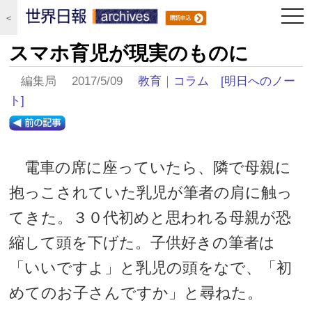
togg
＜
navi
スマホ育児が現実のものに
編集局 2017/5/09
教育
｜
コラム
[明日へのノー
ト]
電車の席に座っていたら、隣で母親に
抱っこされていた乳児が筆者の肩に触っ
てきた。３０代初めと思われる母親が恐
縮して頭を下げた。子供好きの筆者は
「いいですよ」と乳児の頭をなで、「初
めてのお子さんですか」と尋ねた。