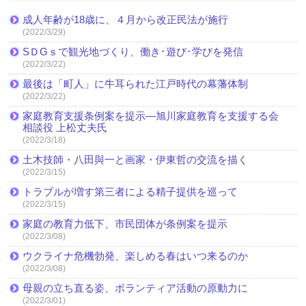
成人年齢が18歳に、４月から改正民法が施行
(2022/3/29)
SＤGｓで観光地づくり、働き･遊び･学びを発信
(2022/3/22)
最後は「町人」に牛耳られた江戸時代の幕藩体制
(2022/3/22)
家庭教育支援条例案を提示―旭川家庭教育を支援する会
相談役 上松丈夫氏
(2022/3/18)
土木技師・八田與一と画家・伊東哲の交流を描く
(2022/3/15)
トラブルが増す第三者による精子提供を巡って
(2022/3/15)
家庭の教育力低下、市民団体が条例案を提示
(2022/3/08)
ウクライナ危機勃発、楽しめる春はいつ来るのか
(2022/3/08)
母親の立ち直る姿、ボランティア活動の原動力に
(2022/3/01)