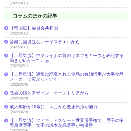
(2022/3/01)
コラムのほかの記事
【韓国紙】委員会共和国
(2022/3/31)
音楽に国境はないーイスラエルから
(2022/3/31)
【上昇気流】ウクライナの首都キエフをキーウと表記する
動きが広がっている
(2022/3/31)
【上昇気流】通常は廃棄される食品の有効活用が大手食品
メーカーで広がっている
(2022/3/30)
教会の鐘とアザーン オーストリアから
(2022/3/29)
成人年齢が18歳に、４月から改正民法が施行
(2022/3/29)
【上昇気流】フィギュアスケート世界選手権で、男子の宇
野昌磨選手、女子の坂本花織選手が初優勝
(2022/3/29)