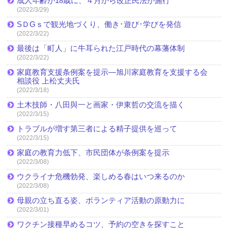
成人年齢が18歳に、４月から改正民法が施行
(2022/3/29)
SＤGｓで観光地づくり、働き･遊び･学びを発信
(2022/3/22)
最後は「町人」に牛耳られた江戸時代の幕藩体制
(2022/3/22)
家庭教育支援条例案を提示―旭川家庭教育を支援する会
相談役 上松丈夫氏
(2022/3/18)
土木技師・八田與一と画家・伊東哲の交流を描く
(2022/3/15)
トラブルが増す第三者による精子提供を巡って
(2022/3/15)
家庭の教育力低下、市民団体が条例案を提示
(2022/3/08)
ウクライナ危機勃発、楽しめる春はいつ来るのか
(2022/3/08)
母親の立ち直る姿、ボランティア活動の原動力に
(2022/3/01)
ワクチン接種早めるコツ、予約の空きを探すこと