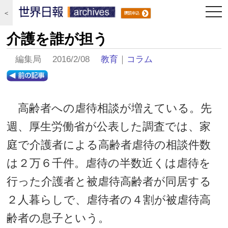
togg
＜
navi
介護を誰が担う
編集局 2016/2/08
教育
｜
コラム
高齢者への虐待相談が増えている。先
週、厚生労働省が公表した調査では、家
庭で介護者による高齢者虐待の相談件数
は２万６千件。虐待の半数近くは虐待を
行った介護者と被虐待高齢者が同居する
２人暮らしで、虐待者の４割が被虐待高
齢者の息子という。